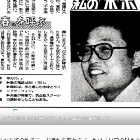
ケイ新聞から2026年のNTT e Sports会場での卒業式まで
取材された際の私です。当時から変わらず、私は「出口の見え