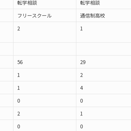
転学相談
転学相談
フリースクール
通信制高校
2
1
56
29
1
2
1
4
0
0
2
1
0
0