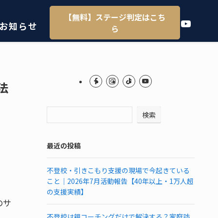
【無料】ステージ判定はこち
YouTube
お知らせ
ら
法
検索
最近の投稿
不登校・引きこもり支援の現場で今起きている
こと｜2026年7月活動報告【40年以上・1万人超
の支援実績】
のサ
不登校は親コーチングだけで解決する？家庭訪