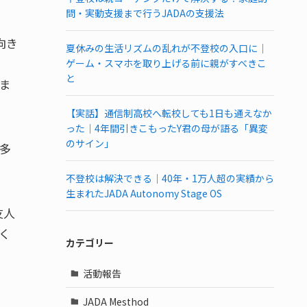
問・実動支援まで行うJADAの支援法
向き
夏休みの生活リズムの乱れが不登校の入口に｜
ゲーム・スマホを取り上げる前に親がすべきこ
と
ま
【実話】通信制高校へ転校しても1日も通えなか
った｜4年間引きこもったY君の母が語る「異変
のサイン」
多
不登校は解決できる｜40年・1万人超の実績から
生まれたJADA Autonomy Stage OS
友人
く
カテゴリー
活動報告
JADA Mesthod