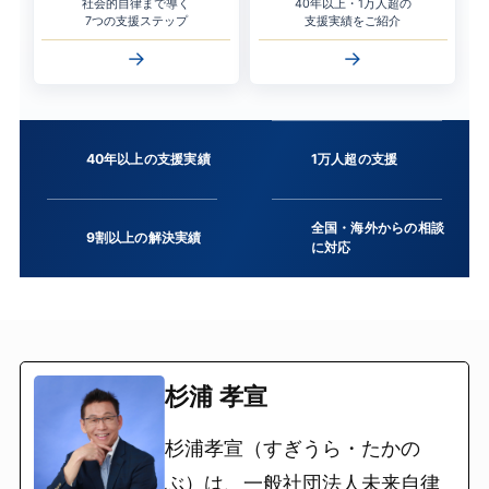
社会的自律まで導く
40年以上・1万人超の
7つの支援ステップ
支援実績をご紹介
→
→
40年以上の支援実績
1万人超の支援
全国・海外からの相談
9割以上の解決実績
に対応
杉浦 孝宣
杉浦孝宣（すぎうら・たかの
ぶ）は、一般社団法人未来自律