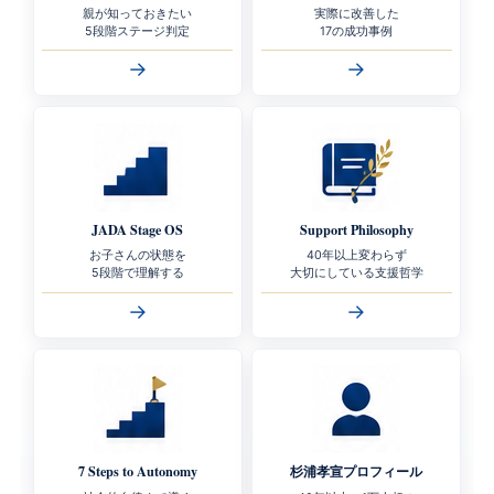
親が知っておきたい
実際に改善した
5段階ステージ判定
17の成功事例
→
→
JADA Stage OS
Support Philosophy
お子さんの状態を
40年以上変わらず
5段階で理解する
大切にしている支援哲学
→
→
7 Steps to Autonomy
杉浦孝宣プロフィール