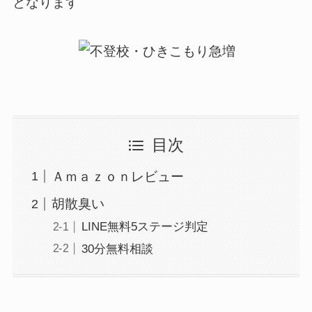
となります
目次
Ａｍａｚｏｎレビュー
胡散臭い
LINE無料5ステージ判定
30分無料相談