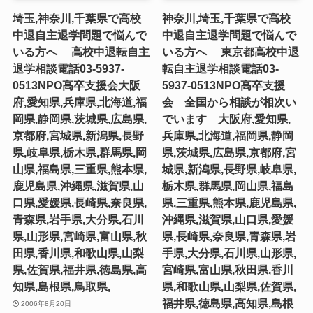
埼玉,神奈川,千葉県で高校
神奈川,埼玉,千葉県で高校
中退自主退学問題で悩んで
中退自主退学問題で悩んで
いる方へ 高校中退転自主
いる方へ 東京都高校中退
退学相談電話03-5937-
転自主退学相談電話03-
0513NPO高卒支援会大阪
5937-0513NPO高卒支援
府,愛知県,兵庫県,北海道,福
会 全国から相談が相次い
岡県,静岡県,茨城県,広島県,
でいます 大阪府,愛知県,
京都府,宮城県,新潟県,長野
兵庫県,北海道,福岡県,静岡
県,岐阜県,栃木県,群馬県,岡
県,茨城県,広島県,京都府,宮
山県,福島県,三重県,熊本県,
城県,新潟県,長野県,岐阜県,
鹿児島県,沖縄県,滋賀県,山
栃木県,群馬県,岡山県,福島
口県,愛媛県,長崎県,奈良県,
県,三重県,熊本県,鹿児島県,
青森県,岩手県,大分県,石川
沖縄県,滋賀県,山口県,愛媛
県,山形県,宮崎県,富山県,秋
県,長崎県,奈良県,青森県,岩
田県,香川県,和歌山県,山梨
手県,大分県,石川県,山形県,
県,佐賀県,福井県,徳島県,高
宮崎県,富山県,秋田県,香川
知県,島根県,鳥取県,
県,和歌山県,山梨県,佐賀県,
福井県,徳島県,高知県,島根
2006年8月20日