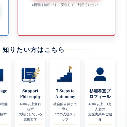
※相談は無料です。安心してご利用ください。
く知りたい方はこちら
tage
Support
7 Steps to
杉浦孝宣プ
Philosophy
Autonomy
ロフィール
の状態
40年以上変わ
社会的自律まで
40年以上・1万
らず
導く
人超の
理解す
大切にしている
7つの支援ステ
支援実績をご紹
支援哲学
ップ
介