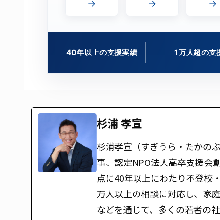
→
→
→
40年以上の支援実績
1万人超の支
杉浦 孝宣
杉浦孝宣（すぎうら・たかのぶ
事、認定NPO法人高卒支援会
点に40年以上にわたり不登校
万人以上の相談に対応し、家
などを通じて、多くの若者の社