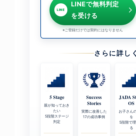
LINEで無料判定
LINE
を受ける
※ご登録だけでは契約にはなりません
さらに詳し
5 Stage
Success
JADA S
Stories
OS
親が知っておき
たい
実際に改善した
お子さん
5段階ステージ
17の成功事例
を
判定
5段階で
る