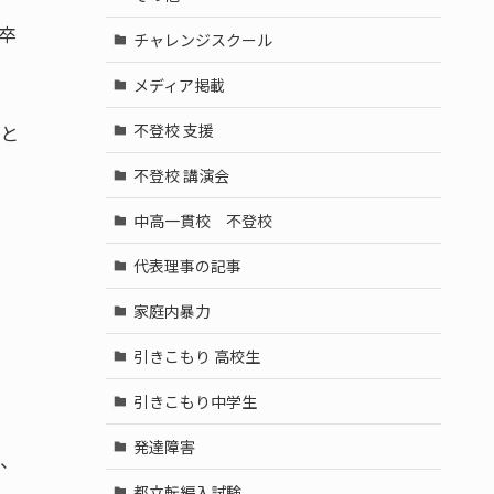
卒
チャレンジスクール
メディア掲載
不登校 支援
いと
不登校 講演会
中高一貫校 不登校
代表理事の記事
家庭内暴力
引きこもり 高校生
引きこもり中学生
発達障害
し、
都立転編入試験