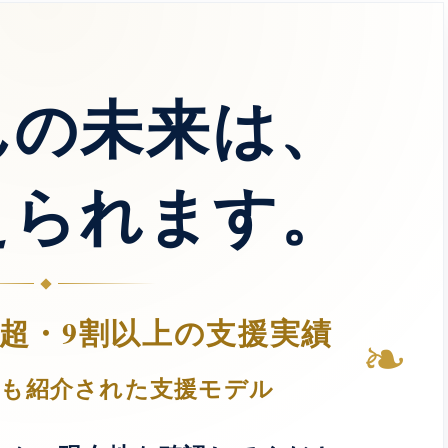
んの未来は、
えられます。
人超・9割以上の支援実績
❧
Tでも紹介された支援モデル