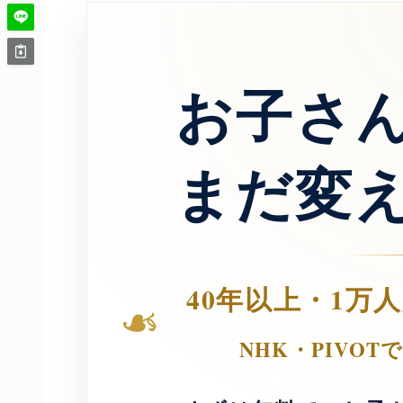
お子さ
まだ変
40年以上・1万
❧
NHK・PIVO