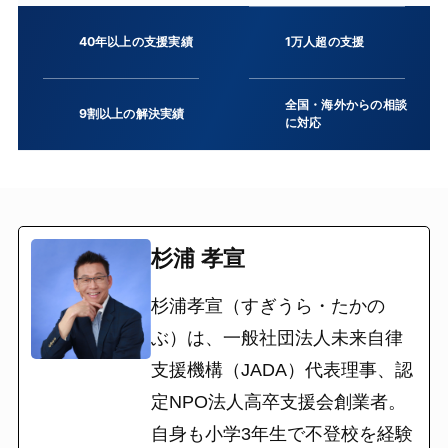
40年以上の支援実績
1万人超の支援
全国・海外からの相談
9割以上の解決実績
に対応
杉浦 孝宣
杉浦孝宣（すぎうら・たかの
ぶ）は、一般社団法人未来自律
支援機構（JADA）代表理事、認
定NPO法人高卒支援会創業者。
自身も小学3年生で不登校を経験