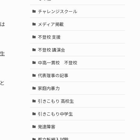
チャレンジスクール
は
メディア掲載
不登校 支援
不登校 講演会
生
中高一貫校 不登校
代表理事の記事
と
家庭内暴力
引きこもり 高校生
引きこもり中学生
発達障害
都立転編入試験