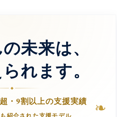
んの未来は、
えられます。
人超・9割以上の支援実績
❧
Tでも紹介された支援モデル