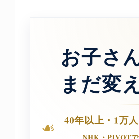
お子さ
まだ変
40年以上・1万
❧
NHK・PIVO