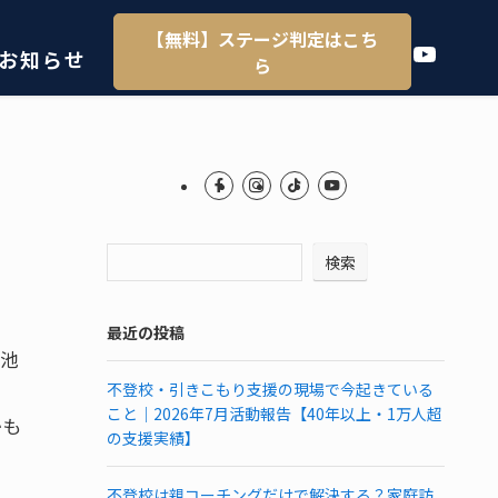
【無料】ステージ判定はこち
YouTube
お知らせ
ら
検索
最近の投稿
（池
不登校・引きこもり支援の現場で今起きている
こと｜2026年7月活動報告【40年以上・1万人超
かも
の支援実績】
不登校は親コーチングだけで解決する？家庭訪