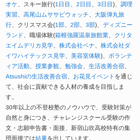
オケ
、スキー旅行
(
1
日目
、
2
日目
、
3
日目
)
、
調理
実習
、
高尾山ムササビウォッチ
、
大阪弾丸旅
行
、クリスマス会
(
1
部
、
2
部
、
3
部
)
、
ディズニー
ランド
、職場体験
(
箱根強羅温泉旅館業
、
クリタ
エイムデリカ見学
、
株式会社ベナ
、
株式会社ダ
イワハイテックス見学
、
美容室体験
)
、
ボランテ
ィア活動
、
授業参観
、
勉強会
、
生活改善合宿
、
Atsushi
の生活改善合宿
、
お花見イベント
を通じ
て、社会に貢献できる人材の養成を目指しま
す。
30
年以上の不登校塾のノウハウで、受験対策が
自然と身につき、チャレンジスクール受験の作
文・志願申告書・面接、新宿山吹高校特有の集
団面接では
結果
を出しています。