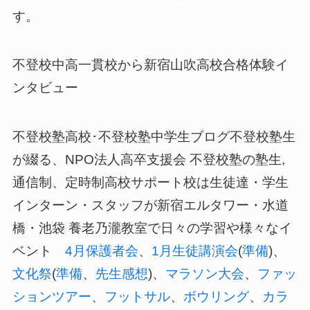
す。
不登校中高一貫校から新宿山吹高校合格体験イ
ンタビュー
不登校塾高校･不登校塾中学生ブログ不登校塾生
が綴る、
NPO
法人高卒支援会 不登校塾の塾生
,
通信制、定時制高校サポート校は生徒達・学生
インターン・スタッフが新宿エルタワー・水道
橋・池袋 養老乃瀧教室で日々の学習や様々なイ
ベント
4
月保護者会
、
1
月生徒講演会
(
準備
)
、
文化祭
(
準備
、
先生感想
)
、
マラソン大会
、
ファッ
ションツアー
、
フットサル
、
ボウリング
、
カラ