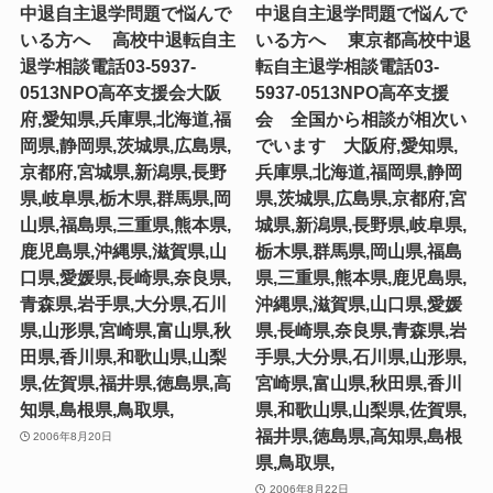
中退自主退学問題で悩んで
中退自主退学問題で悩んで
いる方へ 高校中退転自主
いる方へ 東京都高校中退
退学相談電話03-5937-
転自主退学相談電話03-
0513NPO高卒支援会大阪
5937-0513NPO高卒支援
府,愛知県,兵庫県,北海道,福
会 全国から相談が相次い
岡県,静岡県,茨城県,広島県,
でいます 大阪府,愛知県,
京都府,宮城県,新潟県,長野
兵庫県,北海道,福岡県,静岡
県,岐阜県,栃木県,群馬県,岡
県,茨城県,広島県,京都府,宮
山県,福島県,三重県,熊本県,
城県,新潟県,長野県,岐阜県,
鹿児島県,沖縄県,滋賀県,山
栃木県,群馬県,岡山県,福島
口県,愛媛県,長崎県,奈良県,
県,三重県,熊本県,鹿児島県,
青森県,岩手県,大分県,石川
沖縄県,滋賀県,山口県,愛媛
県,山形県,宮崎県,富山県,秋
県,長崎県,奈良県,青森県,岩
田県,香川県,和歌山県,山梨
手県,大分県,石川県,山形県,
県,佐賀県,福井県,徳島県,高
宮崎県,富山県,秋田県,香川
知県,島根県,鳥取県,
県,和歌山県,山梨県,佐賀県,
福井県,徳島県,高知県,島根
2006年8月20日
県,鳥取県,
2006年8月22日