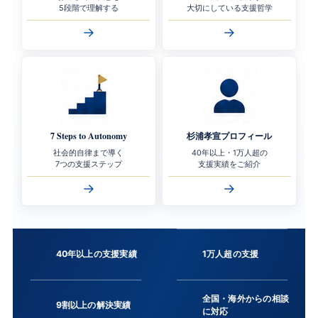
5段階で理解する
大切にしている支援哲学
→
→
7 Steps to Autonomy
杉浦孝宣プロフィール
社会的自律まで導く
40年以上・1万人超の
7つの支援ステップ
支援実績をご紹介
→
→
40年以上の支援実績
1万人超の支援
全国・海外からの相談
9割以上の解決実績
に対応