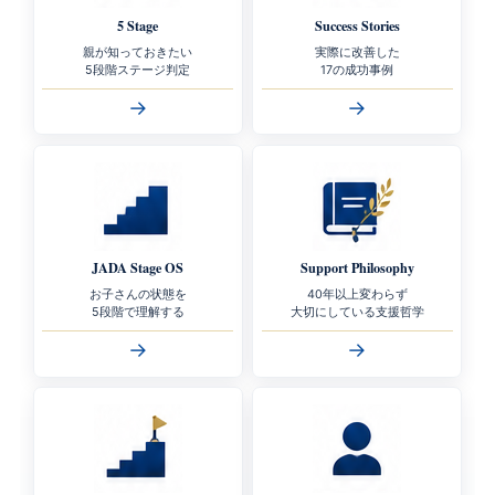
5 Stage
Success Stories
親が知っておきたい
実際に改善した
5段階ステージ判定
17の成功事例
→
→
JADA Stage OS
Support Philosophy
お子さんの状態を
40年以上変わらず
5段階で理解する
大切にしている支援哲学
→
→