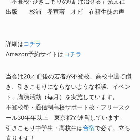
「不登校･ひきこもりの9割は治せる」光文社
出版 杉浦 孝宣著 オビ 在籍生徒の声
詳細は
コチラ
Amazon予約サイトは
コチラ
当会は20才前後の若者が不登校、高校中退て躓
き、引きこもりにならないような相談、イベン
ト、講演活動（毎月）を実施しています。
不登校塾・通信制高校サポート校・フリースク
ール30年年以上 東京都で運営しています。
引きこもり中学生・高校生は
合宿
で必ず、立ち
直ります！