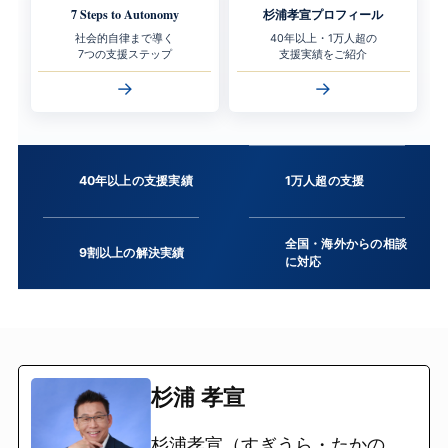
7 Steps to Autonomy
杉浦孝宣プロフィール
社会的自律まで導く
40年以上・1万人超の
7つの支援ステップ
支援実績をご紹介
→
→
40年以上の支援実績
1万人超の支援
全国・海外からの相談
9割以上の解決実績
に対応
杉浦 孝宣
杉浦孝宣（すぎうら・たかの