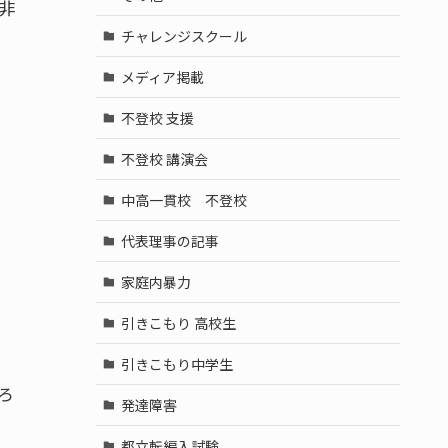
非
チャレンジスクール
メディア掲載
不登校 支援
不登校 講演会
中高一貫校 不登校
代表理事の記事
家庭内暴力
引きこもり 高校生
引きこもり中学生
ろ
発達障害
都立転編入試験