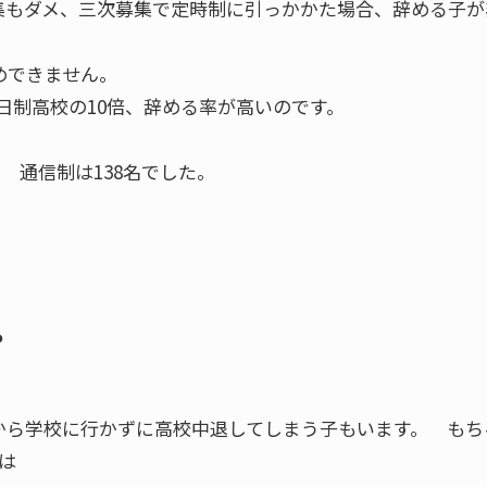
集もダメ、三次募集で定時制に引っかかた場合、辞める子が
めできません。
日制高校の10倍、辞める率が高いのです。
 通信制は138名でした。
？
から学校に行かずに高校中退してしまう子もいます。 もち
は