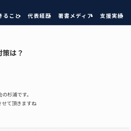
きること
代表経歴
著書メディア
支援実績
対策は？
会の杉浦です。
させて頂きますね