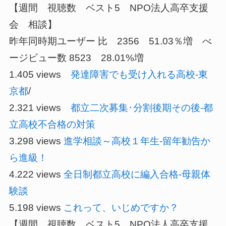
【週間 視聴数 ベスト5 NPO法人高卒支援
会 相談】
昨年同時期ユーザー 比 2356 51.03％増 べ
ージビュー数 8523 28.01%増
1.405 views
発達障害でも受け入れる高校-東
京都
/
2.321 views
都立二次募集･分割後期その後-都
立高校不合格の対策
3.298 views
進学相談～高校１年生-留年勧告か
ら進級！
4.222 views
全日制都立高校に編入合格-母親体
験談
5.198 views
これって、いじめですか？
【週間 視聴数 ベスト5 NPO法人高卒支援