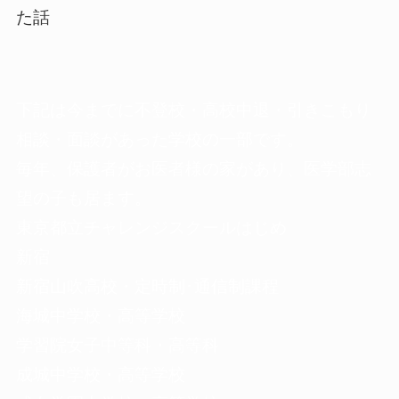
た話
下記は今までに不登校・高校中退・引きこもり
相談・面談があった学校の一部です。
毎年、保護者がお医者様の家があり、医学部志
望の子も居ます。
東京都立チャレンジスクールはじめ
新宿
新宿山吹高校・定時制･通信制課程
海城中学校・高等学校
学習院女子中等科・高等科
成城中学校・高等学校