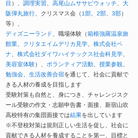
目
）、
調理実習
、
高尾山ムササビウォッチ
、
大
阪弾丸旅行
、クリスマス会（
1部
、
2部
、
3部
）
等）、
ディズニーランド
、職場体験（
箱根強羅温泉旅
館業
、
クリタエイムデリカ見学
、
株式会社ベ
ナ
、
株式会社ダイワハイテックス社会科見学
、
美容室体験
）、
ボランティア活動
、
授業参観
、
勉強会
、
生活改善合宿
を通じて、社会に貢献で
きる人材の養成を目指します
受験対策も自然と、身につき、チャレンジスク
ール受験の作文・志願申告書・面接、新宿山吹
高校特有の集団面接では
結果
を出しています
※不登校対策は規則正しい生活を促し、社会に
貢献できる人材を養成することを第一、目標と