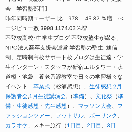
会 学習塾部門】
昨年同時期ユーザー 比 978 45.32 ％増 べ
ージビュー数 3998 1174.02％増
不登校高校･中学生ブログ 不登校塾生が綴る、
NPO法人高卒支援会運営 学習塾の塾生, 通信
制、定時制高校サポート校ブログは生徒達・学
生インターン・スタッフが新宿エルタワー・水
道橋・池袋 養老乃瀧教室で日々の学習様々な
イベント
卒業式
（杉浦感想）、
生徒感想
2月
保護者会
,
1月生徒講演会
,（
準備
）、
文化祭
（
準
備
・
生徒感想
・
先生感想
）、
マラソン大会
、
フ
ァッションツアー
、
フットサル
、
ボーリング
、
カラオケ
、スキー旅行（
1日目
、
2日目
、
3日