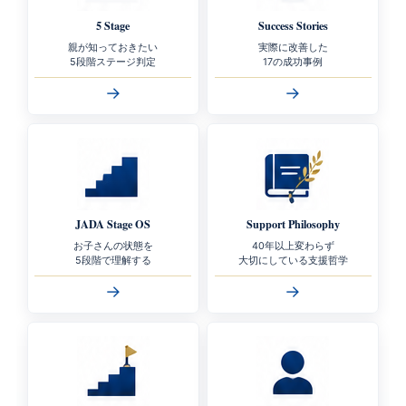
5 Stage
Success Stories
親が知っておきたい
実際に改善した
5段階ステージ判定
17の成功事例
→
→
JADA Stage OS
Support Philosophy
お子さんの状態を
40年以上変わらず
5段階で理解する
大切にしている支援哲学
→
→