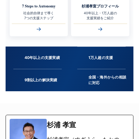
7 Steps to Autonomy
杉浦孝宣プロフィール
社会的自律まで導く
40年以上・1万人超の
7つの支援ステップ
支援実績をご紹介
→
→
40年以上の支援実績
1万人超の支援
全国・海外からの相談
9割以上の解決実績
に対応
杉浦 孝宣