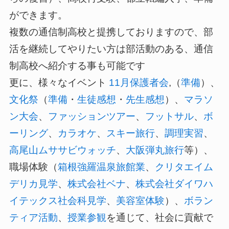
ができます。
複数の通信制高校と提携しておりますので、部
活を継続してやりたい方は部活動のある、通信
制高校へ紹介する事も可能です
更に、様々なイベント
11月保護者会
,（
準備
）、
文化祭
（
準備
・
生徒感想
・
先生感想
）、
マラソ
ン大会
、
ファッションツアー
、
フットサル
、
ボ
ーリング
、
カラオケ
、
スキー旅行
、
調理実習
、
高尾山ムササビウォッチ
、
大阪弾丸旅行
等）、
職場体験（
箱根強羅温泉旅館業
、
クリタエイム
デリカ見学
、
株式会社ベナ
、
株式会社ダイワハ
イテックス社会科見学
、
美容室体験
）、
ボラン
ティア活動
、
授業参観
を通じて、社会に貢献で