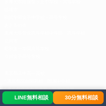
多摩大学附属聖ヶ丘中学校・高等学校
稲城市
駒沢学園女子中学校・高等学校
あきるの市
東海大学菅生高等学校中等部・高等学校
立川市
昭和第一学園高等学校
立川女子高等学校
東京都立中高一貫校
* 東京都立白鷗高校・附属中学校
* 東京都立小石川高校・附属中学校
* 東京都立大泉高校・附属中学校
LINE無料相談
30分無料相談
* 千代田区立九段中等教育学校