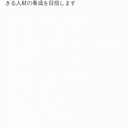
きる人材の養成を目指します
下記は今までに不登校・高校中退・引きこもり
相談・面談があった学校の一部です。
毎年、保護者がお医者様の家があり、医学部志
望の子も居ます。
東京都立チャレンジスクールはじめ
新宿
新宿山吹高校・定時制･通信制課程
海城中学校・高等学校
学習院女子中等科・高等科
成城中学校・高等学校
成女学園中学校・高等学校
保善高等学校