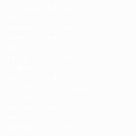
日本放送協会学園高等学校
西東京市
文華女子中学校・高等学校
武蔵野女子学院中学校・高等学校
清瀬市
東星学園中学校・高等学校
東久留米市
自由学園女子部中等科
自由学園男子部中等科・高等科
武蔵村山市
拓殖大学第一高等学校
多摩市
大妻多摩中学校・高等学校