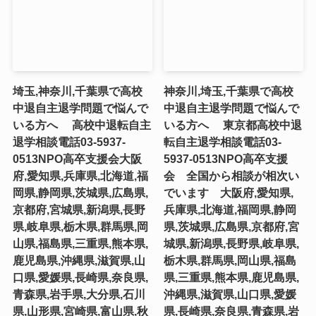
埼玉,神奈川,千葉県で高校
神奈川,埼玉,千葉県で高校
中退自主退学問題で悩んで
中退自主退学問題で悩んで
いる方へ 高校中退転自主
いる方へ 東京都高校中退
退学相談電話03-5937-
転自主退学相談電話03-
0513NPO高卒支援会大阪
5937-0513NPO高卒支援
府,愛知県,兵庫県,北海道,福
会 全国から相談が相次い
岡県,静岡県,茨城県,広島県,
でいます 大阪府,愛知県,
京都府,宮城県,新潟県,長野
兵庫県,北海道,福岡県,静岡
県,岐阜県,栃木県,群馬県,岡
県,茨城県,広島県,京都府,宮
山県,福島県,三重県,熊本県,
城県,新潟県,長野県,岐阜県,
鹿児島県,沖縄県,滋賀県,山
栃木県,群馬県,岡山県,福島
口県,愛媛県,長崎県,奈良県,
県,三重県,熊本県,鹿児島県,
青森県,岩手県,大分県,石川
沖縄県,滋賀県,山口県,愛媛
県,山形県,宮崎県,富山県,秋
県,長崎県,奈良県,青森県,岩