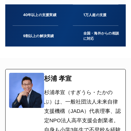
40年以上の支援実績
1万人超の支援
全国・海外からの相談
9割以上の解決実績
に対応
杉浦 孝宣
杉浦孝宣（すぎうら・たかの
ぶ）は、一般社団法人未来自律
支援機構（JADA）代表理事、認
定NPO法人高卒支援会創業者。
自身も小学3年生で不登校を経験