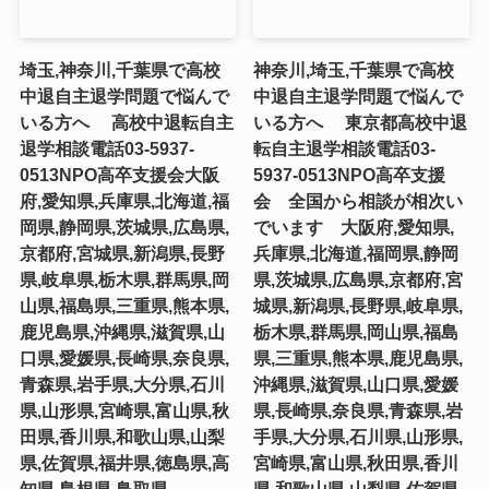
埼玉,神奈川,千葉県で高校
神奈川,埼玉,千葉県で高校
中退自主退学問題で悩んで
中退自主退学問題で悩んで
いる方へ 高校中退転自主
いる方へ 東京都高校中退
退学相談電話03-5937-
転自主退学相談電話03-
0513NPO高卒支援会大阪
5937-0513NPO高卒支援
府,愛知県,兵庫県,北海道,福
会 全国から相談が相次い
岡県,静岡県,茨城県,広島県,
でいます 大阪府,愛知県,
京都府,宮城県,新潟県,長野
兵庫県,北海道,福岡県,静岡
県,岐阜県,栃木県,群馬県,岡
県,茨城県,広島県,京都府,宮
山県,福島県,三重県,熊本県,
城県,新潟県,長野県,岐阜県,
鹿児島県,沖縄県,滋賀県,山
栃木県,群馬県,岡山県,福島
口県,愛媛県,長崎県,奈良県,
県,三重県,熊本県,鹿児島県,
青森県,岩手県,大分県,石川
沖縄県,滋賀県,山口県,愛媛
県,山形県,宮崎県,富山県,秋
県,長崎県,奈良県,青森県,岩
田県,香川県,和歌山県,山梨
手県,大分県,石川県,山形県,
県,佐賀県,福井県,徳島県,高
宮崎県,富山県,秋田県,香川
知県,島根県,鳥取県,
県,和歌山県,山梨県,佐賀県,