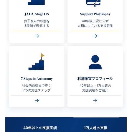
JADA Stage OS
Support Philosophy
お子さんの状態を
40年以上変わらず
5段階で理解する
大切にしている支援哲学
→
→
7 Steps to Autonomy
杉浦孝宣プロフィール
社会的自律まで導く
40年以上・1万人超の
7つの支援ステップ
支援実績をご紹介
→
→
40年以上の支援実績
1万人超の支援