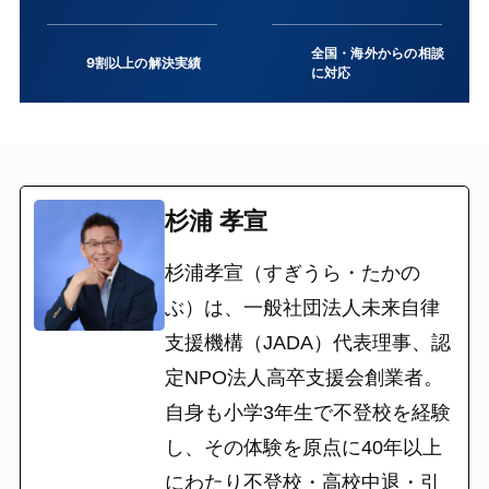
全国・海外からの相談
9割以上の解決実績
に対応
杉浦 孝宣
杉浦孝宣（すぎうら・たかの
ぶ）は、一般社団法人未来自律
支援機構（JADA）代表理事、認
定NPO法人高卒支援会創業者。
自身も小学3年生で不登校を経験
し、その体験を原点に40年以上
にわたり不登校・高校中退・引