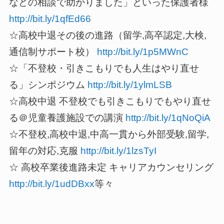
などの相談で助かりました」といった保護者様
http://bit.ly/1qfEd66
☆高校中退その後の進路（留学,高卒認定,大検,
通信制サポート校）
http://bit.ly/1p5MWnC
☆「不登校・引きこもりでも人生はやり直せ
る」シンポジウム
http://bit.ly/1ylmLSB
☆高校中退 不登校でも引きこもりでもやり直せ
る＠児童養護施設での講演
http://bit.ly/1qNoQiA
☆不登校,高校中退,中高一貫から外部受験,留学,
留年の対応,克服
http://bit.ly/1lzsTyI
☆ 高校卒業後進路未定 キャリアカウンセリング
http://bit.ly/1udDBxx
等々