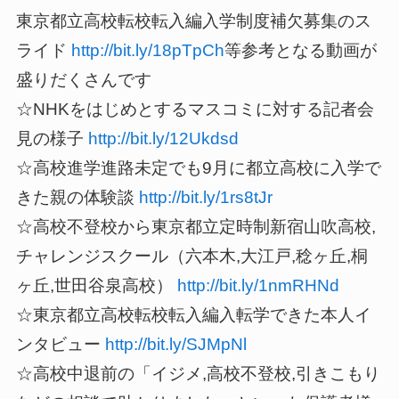
東京都立高校転校転入編入学制度補欠募集のス
ライド
http://bit.ly/18pTpCh
等参考となる動画が
盛りだくさんです
☆NHKをはじめとするマスコミに対する記者会
見の様子
http://bit.ly/12Ukdsd
☆高校進学進路未定でも9月に都立高校に入学で
きた親の体験談
http://bit.ly/1rs8tJr
☆高校不登校から東京都立定時制新宿山吹高校,
チャレンジスクール（六本木,大江戸,稔ヶ丘,桐
ヶ丘,世田谷泉高校）
http://bit.ly/1nmRHNd
☆東京都立高校転校転入編入転学できた本人イ
ンタビュー
http://bit.ly/SJMpNl
☆高校中退前の「イジメ,高校不登校,引きこもり