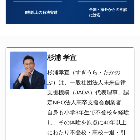
全国・海外からの相談
9割以上の解決実績
に対応
杉浦 孝宣
杉浦孝宣（すぎうら・たかの
ぶ）は、一般社団法人未来自律
支援機構（JADA）代表理事、認
定NPO法人高卒支援会創業者。
自身も小学3年生で不登校を経験
し、その体験を原点に40年以上
にわたり不登校・高校中退・引