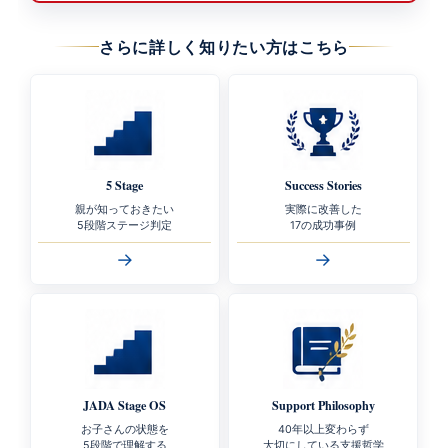
さらに詳しく知りたい方はこちら
5 Stage
Success Stories
親が知っておきたい
実際に改善した
5段階ステージ判定
17の成功事例
→
→
JADA Stage OS
Support Philosophy
お子さんの状態を
40年以上変わらず
5段階で理解する
大切にしている支援哲学