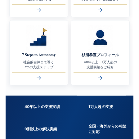
→
→
7 Steps to Autonomy
杉浦孝宣プロフィール
社会的自律まで導く
40年以上・1万人超の
7つの支援ステップ
支援実績をご紹介
→
→
40年以上の支援実績
1万人超の支援
全国・海外からの相談
9割以上の解決実績
に対応