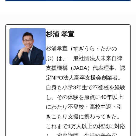
杉浦 孝宣
杉浦孝宣（すぎうら・たかの
ぶ）は、一般社団法人未来自律
支援機構（JADA）代表理事、認
定NPO法人高卒支援会創業者。
自身も小学3年生で不登校を経験
し、その体験を原点に40年以上
にわたり不登校・高校中退・引
きこもり支援に携わってきた。
これまで1万人以上の相談に対応
し、家庭訪問、生活改善合宿、