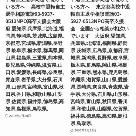
いる方へ 高校中退転自主
いる方へ 東京都高校中退
退学相談電話03-5937-
転自主退学相談電話03-
0513NPO高卒支援会大阪
5937-0513NPO高卒支援
府,愛知県,兵庫県,北海道,福
会 全国から相談が相次い
岡県,静岡県,茨城県,広島県,
でいます 大阪府,愛知県,
京都府,宮城県,新潟県,長野
兵庫県,北海道,福岡県,静岡
県,岐阜県,栃木県,群馬県,岡
県,茨城県,広島県,京都府,宮
山県,福島県,三重県,熊本県,
城県,新潟県,長野県,岐阜県,
鹿児島県,沖縄県,滋賀県,山
栃木県,群馬県,岡山県,福島
口県,愛媛県,長崎県,奈良県,
県,三重県,熊本県,鹿児島県,
青森県,岩手県,大分県,石川
沖縄県,滋賀県,山口県,愛媛
県,山形県,宮崎県,富山県,秋
県,長崎県,奈良県,青森県,岩
田県,香川県,和歌山県,山梨
手県,大分県,石川県,山形県,
県,佐賀県,福井県,徳島県,高
宮崎県,富山県,秋田県,香川
知県,島根県,鳥取県,
県,和歌山県,山梨県,佐賀県,
福井県,徳島県,高知県,島根
2006年8月20日
県,鳥取県,
2006年8月22日