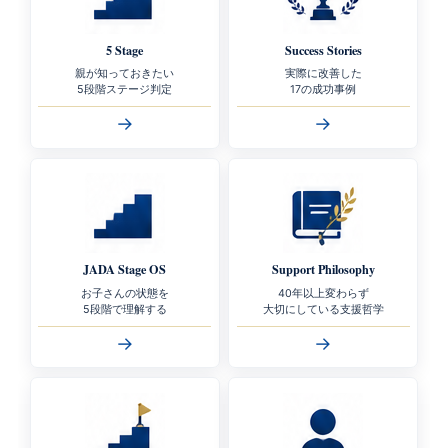
5 Stage
Success Stories
親が知っておきたい
実際に改善した
5段階ステージ判定
17の成功事例
→
→
JADA Stage OS
Support Philosophy
お子さんの状態を
40年以上変わらず
5段階で理解する
大切にしている支援哲学
→
→