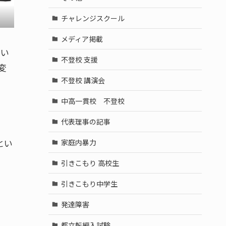
チャレンジスクール
メディア掲載
ない
不登校 支援
変
不登校 講演会
中高一貫校 不登校
代表理事の記事
とい
家庭内暴力
引きこもり 高校生
引きこもり中学生
発達障害
都立転編入試験