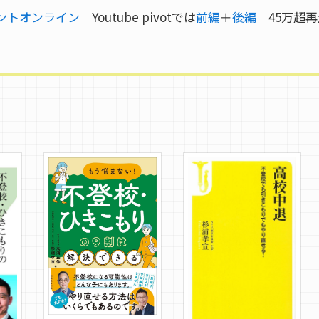
ントオンライン
Youtube pivotでは
前編
＋
後編
45万超再