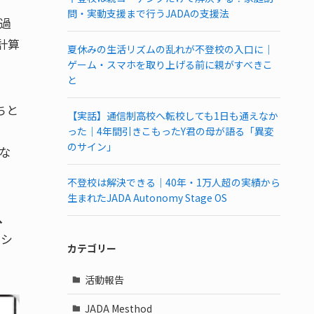
問・実動支援まで行うJADAの支援法
過
計算
夏休みの生活リズムの乱れが不登校の入口に｜
ゲーム・スマホを取り上げる前に親がすべきこ
と
ちと
【実話】通信制高校へ転校しても1日も通えなか
った｜4年間引きこもったY君の母が語る「異変
のサイン」
な
不登校は解決できる｜40年・1万人超の実績から
生まれたJADA Autonomy Stage OS
、
ッシ
カテゴリー
活動報告
JADA Mesthod