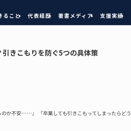
きること
代表経歴
著書メディア
支援実績
？引きこもりを防ぐ5つの具体策
のか不安……」 「卒業しても引きこもってしまったらど