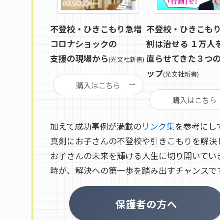
不登校・ひきこもり急増
不登校・ひきこも
コロナショックの
割は治せる １万人
支援の現場から
直らせてきた３つ
(光文社新書)
ップ
(光文社新書)
購入はこちら
購入はこちら
加えて成功事例が満載の
リンク集
を参考にし
真剣にお子さんの不登校や引きこもりを解決
お子さんの未来を輝ける人生に切り開いてい
時が、解決への第一歩を踏み出すチャンスで
保護者の方へ