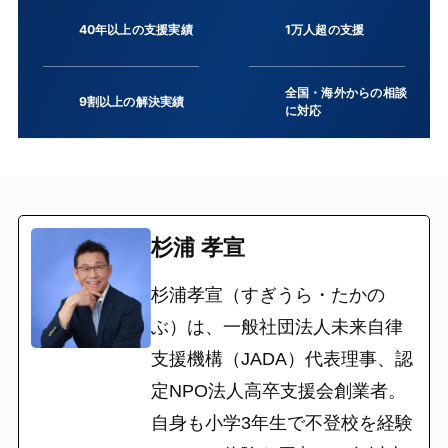
40年以上の支援実績
1万人超の支援
全国・海外からの相談
9割以上の解決実績
に対応
杉浦 孝宣
杉浦孝宣（すぎうら・たかの
ぶ）は、一般社団法人未来自律
支援機構（JADA）代表理事、認
定NPO法人高卒支援会創業者。
自身も小学3年生で不登校を経験