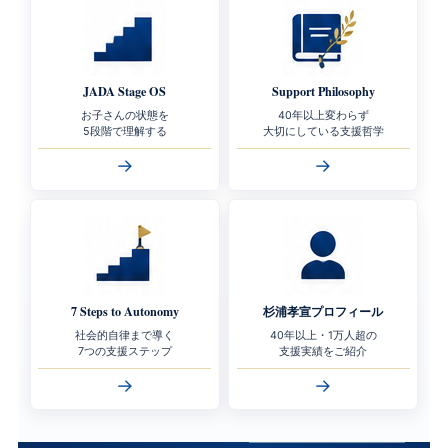
JADA Stage OS
Support Philosophy
お子さんの状態を
40年以上変わらず
5段階で理解する
大切にしている支援哲学
→
→
7 Steps to Autonomy
杉浦孝宣プロフィール
社会的自律まで導く
40年以上・1万人超の
7つの支援ステップ
支援実績をご紹介
→
→