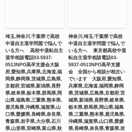
埼玉,神奈川,千葉県で高校
神奈川,埼玉,千葉県で高校
中退自主退学問題で悩んで
中退自主退学問題で悩んで
いる方へ 高校中退転自主
いる方へ 東京都高校中退
退学相談電話03-5937-
転自主退学相談電話03-
0513NPO高卒支援会大阪
5937-0513NPO高卒支援
府,愛知県,兵庫県,北海道,福
会 全国から相談が相次い
岡県,静岡県,茨城県,広島県,
でいます 大阪府,愛知県,
京都府,宮城県,新潟県,長野
兵庫県,北海道,福岡県,静岡
県,岐阜県,栃木県,群馬県,岡
県,茨城県,広島県,京都府,宮
山県,福島県,三重県,熊本県,
城県,新潟県,長野県,岐阜県,
鹿児島県,沖縄県,滋賀県,山
栃木県,群馬県,岡山県,福島
口県,愛媛県,長崎県,奈良県,
県,三重県,熊本県,鹿児島県,
青森県,岩手県,大分県,石川
沖縄県,滋賀県,山口県,愛媛
県,山形県,宮崎県,富山県,秋
県,長崎県,奈良県,青森県,岩