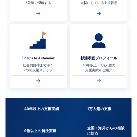
5段階で理解する
大切にしている支援哲学
→
→
7 Steps to Autonomy
杉浦孝宣プロフィール
社会的自律まで導く
40年以上・1万人超の
7つの支援ステップ
支援実績をご紹介
→
→
40年以上の支援実績
1万人超の支援
全国・海外からの相談
9割以上の解決実績
に対応