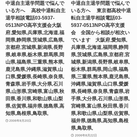
中退自主退学問題で悩んで
中退自主退学問題で悩んで
いる方へ 高校中退転自主
いる方へ 東京都高校中退
退学相談電話03-5937-
転自主退学相談電話03-
0513NPO高卒支援会大阪
5937-0513NPO高卒支援
府,愛知県,兵庫県,北海道,福
会 全国から相談が相次い
岡県,静岡県,茨城県,広島県,
でいます 大阪府,愛知県,
京都府,宮城県,新潟県,長野
兵庫県,北海道,福岡県,静岡
県,岐阜県,栃木県,群馬県,岡
県,茨城県,広島県,京都府,宮
山県,福島県,三重県,熊本県,
城県,新潟県,長野県,岐阜県,
鹿児島県,沖縄県,滋賀県,山
栃木県,群馬県,岡山県,福島
口県,愛媛県,長崎県,奈良県,
県,三重県,熊本県,鹿児島県,
青森県,岩手県,大分県,石川
沖縄県,滋賀県,山口県,愛媛
県,山形県,宮崎県,富山県,秋
県,長崎県,奈良県,青森県,岩
田県,香川県,和歌山県,山梨
手県,大分県,石川県,山形県,
県,佐賀県,福井県,徳島県,高
宮崎県,富山県,秋田県,香川
知県,島根県,鳥取県,
県,和歌山県,山梨県,佐賀県,
福井県,徳島県,高知県,島根
2006年8月20日
県,鳥取県,
2006年8月22日