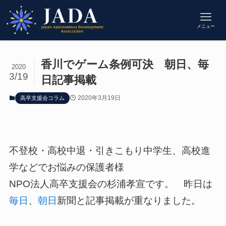
メニュー
香川でゲーム条例可決 朝日、毎
2020
3/19
日記事掲載
2020年3月19日
高卒支援会コラム
不登校・高校中退・引きこもり中学生、高校進
学などでお悩みの保護者様
NPO法人高卒支援会の杉浦孝宣です。 昨日は
毎日
、
朝日
新聞と記事掲載が重なりました。