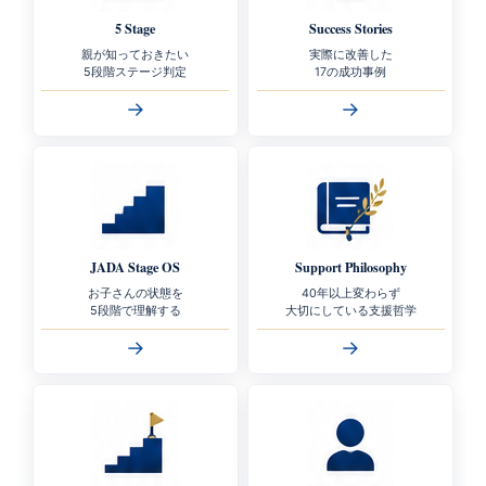
5 Stage
Success Stories
親が知っておきたい
実際に改善した
5段階ステージ判定
17の成功事例
→
→
JADA Stage OS
Support Philosophy
お子さんの状態を
40年以上変わらず
5段階で理解する
大切にしている支援哲学
→
→