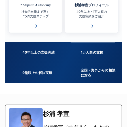
7 Steps to Autonomy
杉浦孝宣プロフィール
社会的自律まで導く
40年以上・1万人超の
7つの支援ステップ
支援実績をご紹介
→
→
40年以上の支援実績
1万人超の支援
全国・海外からの相談
9割以上の解決実績
に対応
杉浦 孝宣