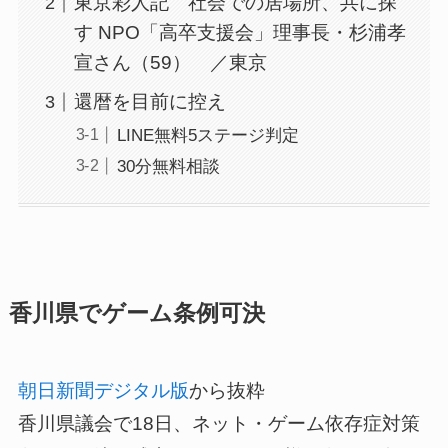
東京彩人記 社会での居場所、共に探
す NPO「高卒支援会」理事長・杉浦孝
宣さん（59） ／東京
還暦を目前に控え
LINE無料5ステージ判定
30分無料相談
香川県でゲーム条例可決
朝日新聞デジタル版
から抜粋
香川県議会で18日、ネット・ゲーム依存症対策