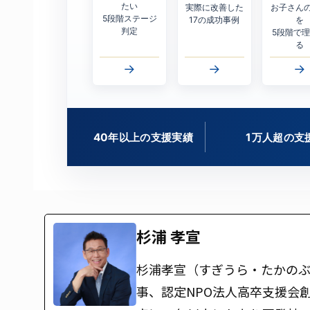
たい
実際に改善した
お子さん
5段階ステージ
17の成功事例
を
判定
5段階で
る
→
→
→
40年以上の支援実績
1万人超の支
杉浦 孝宣
杉浦孝宣（すぎうら・たかのぶ
事、認定NPO法人高卒支援会