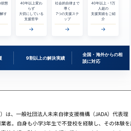
の状態
40年以上変わ
社会的自律まで
40年以上・1万
らず
導く
人超の
理解す
大切にしている
7つの支援ステ
支援実績をご紹
支援哲学
ップ
介
→
→
→
全国・海外からの相
援
9割以上の解決実績
談に対応
）は、一般社団法人未来自律支援機構（JADA）代表理
創業者。自身も小学3年生で不登校を経験し、その体験を