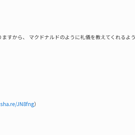
りますから、 マクドナルドのように礼儀を教えてくれるよ
esha.re/JN8fng
）