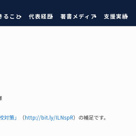
きること
代表経歴
著書メディア
支援実績
様
校対策」
（
http://bit.ly/ILNspR
）の補足です。