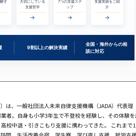
理解す
大切にしている
7つの支援ステ
支援実績をご紹
支援哲学
ップ
介
→
→
→
全国・海外からの相
援
9割以上の解決実績
談に対応
）は、一般社団法人未来自律支援機構（JADA）代表理
創業者。自身も小学3年生で不登校を経験し、その体験を
・高校中退・引きこもり支援に携わってきた。 これまで1
庭訪問、生活改善合宿、学生寮、学び直し支援、就労支