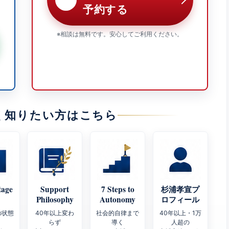
予約する
※相談は無料です。安心してご利用ください。
く知りたい方はこちら
tage
Support
7 Steps to
杉浦孝宣プ
Philosophy
Autonomy
ロフィール
の状態
40年以上変わ
社会的自律まで
40年以上・1万
らず
導く
人超の