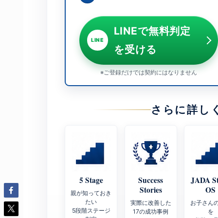
LINEで無料判定
LINE
を受ける
※ご登録だけでは契約にはなりません
さらに詳し
5 Stage
Success
JADA S
Stories
OS
親が知っておき
たい
実際に改善した
お子さん
5段階ステージ
17の成功事例
を