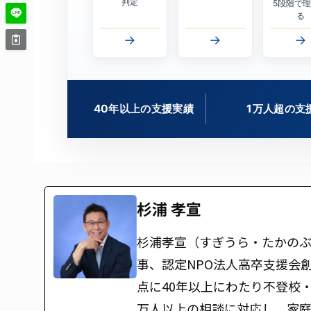
判定
5段階で
る
→
→
→
40年以上の支援実績
1万人超の支
杉浦 孝宣
杉浦孝宣（すぎうら・たかのぶ
事、認定NPO法人高卒支援会
点に40年以上にわたり不登校
万人以上の相談に対応し、家