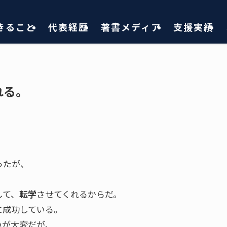
きること
代表経歴
著書メディア
支援実績
れる。
ったが、
して、
転学
させてくれるからだ。
に成功している。
いが大変だが、