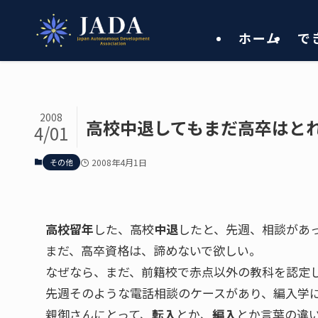
ホーム
で
2008
高校中退してもまだ高卒はと
4/01
その他
2008年4月1日
高校留年
した、高校
中退
したと、先週、相談があ
まだ、高卒資格は、諦めないで欲しい。
なぜなら、まだ、前籍校で赤点以外の教科を認定
先週そのような電話相談のケースがあり、編入学
親御さんにとって、
転入
とか、
編入
とか言葉の違