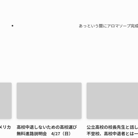
あっという間にアロマソープ完
メリカ
高校中退しないための高校選び
公立高校の校長先生と話
無料進路説明会 4/27（日）
不登校、高校中退者とは