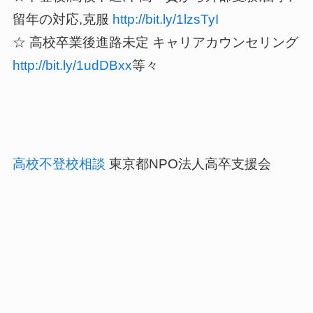
留年の対応,克服
http://bit.ly/1lzsTyI
☆ 高校卒業後進路未定 キャリアカウンセリング
http://bit.ly/1udDBxx
等々
高校不登校相談
東京都NPO法人高卒支援会