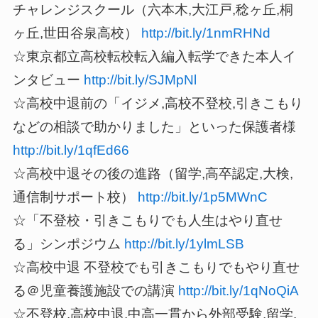
チャレンジスクール（六本木,大江戸,稔ヶ丘,桐
ヶ丘,世田谷泉高校）
http://bit.ly/1nmRHNd
☆東京都立高校転校転入編入転学できた本人イ
ンタビュー
http://bit.ly/SJMpNl
☆高校中退前の「イジメ,高校不登校,引きこもり
などの相談で助かりました」といった保護者様
http://bit.ly/1qfEd66
☆高校中退その後の進路（留学,高卒認定,大検,
通信制サポート校）
http://bit.ly/1p5MWnC
☆「不登校・引きこもりでも人生はやり直せ
る」シンポジウム
http://bit.ly/1ylmLSB
☆高校中退 不登校でも引きこもりでもやり直せ
る＠児童養護施設での講演
http://bit.ly/1qNoQiA
☆不登校,高校中退,中高一貫から外部受験,留学,