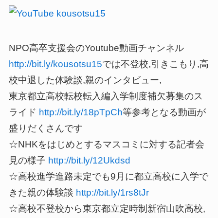
NPO高卒支援会のYoutube動画チャンネル
http://bit.ly/kousotsu15
では不登校,引きこもり,高
校中退した体験談,親のインタビュー,
東京都立高校転校転入編入学制度補欠募集のス
ライド
http://bit.ly/18pTpCh
等参考となる動画が
盛りだくさんです
☆NHKをはじめとするマスコミに対する記者会
見の様子
http://bit.ly/12Ukdsd
☆高校進学進路未定でも9月に都立高校に入学で
きた親の体験談
http://bit.ly/1rs8tJr
☆高校不登校から東京都立定時制新宿山吹高校,