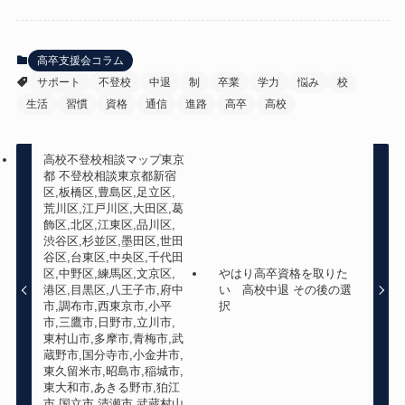
高卒支援会コラム
サポート
不登校
中退
制
卒業
学力
悩み
校
生活
習慣
資格
通信
進路
高卒
高校
高校不登校相談マップ東京
都 不登校相談東京都新宿
区,板橋区,豊島区,足立区,
荒川区,江戸川区,大田区,葛
飾区,北区,江東区,品川区,
渋谷区,杉並区,墨田区,世田
谷区,台東区,中央区,千代田
区,中野区,練馬区,文京区,
やはり高卒資格を取りた
港区,目黒区,八王子市,府中
い 高校中退 その後の選
市,調布市,西東京市,小平
択
市,三鷹市,日野市,立川市,
東村山市,多摩市,青梅市,武
蔵野市,国分寺市,小金井市,
東久留米市,昭島市,稲城市,
東大和市,あきる野市,狛江
市,国立市,清瀬市,武蔵村山