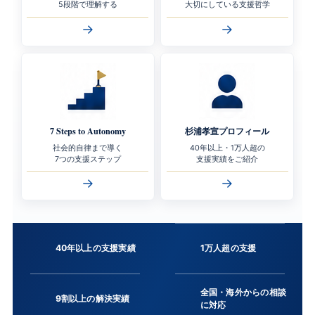
5段階で理解する
大切にしている支援哲学
→
→
7 Steps to Autonomy
杉浦孝宣プロフィール
社会的自律まで導く
40年以上・1万人超の
7つの支援ステップ
支援実績をご紹介
→
→
40年以上の支援実績
1万人超の支援
全国・海外からの相談
9割以上の解決実績
に対応