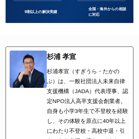
全国・海外からの相談
9割以上の解決実績
に対応
杉浦 孝宣
杉浦孝宣（すぎうら・たかの
ぶ）は、一般社団法人未来自律
支援機構（JADA）代表理事、認
定NPO法人高卒支援会創業者。
自身も小学3年生で不登校を経験
し、その体験を原点に40年以上
にわたり不登校・高校中退・引