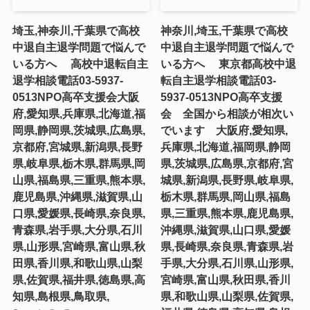
埼玉,神奈川,千葉県で高校
神奈川,埼玉,千葉県で高校
中退自主退学問題で悩んで
中退自主退学問題で悩んで
いる方へ 高校中退転自主
いる方へ 東京都高校中退
退学相談電話03-5937-
転自主退学相談電話03-
0513NPO高卒支援会大阪
5937-0513NPO高卒支援
府,愛知県,兵庫県,北海道,福
会 全国から相談が相次い
岡県,静岡県,茨城県,広島県,
でいます 大阪府,愛知県,
京都府,宮城県,新潟県,長野
兵庫県,北海道,福岡県,静岡
県,岐阜県,栃木県,群馬県,岡
県,茨城県,広島県,京都府,宮
山県,福島県,三重県,熊本県,
城県,新潟県,長野県,岐阜県,
鹿児島県,沖縄県,滋賀県,山
栃木県,群馬県,岡山県,福島
口県,愛媛県,長崎県,奈良県,
県,三重県,熊本県,鹿児島県,
青森県,岩手県,大分県,石川
沖縄県,滋賀県,山口県,愛媛
県,山形県,宮崎県,富山県,秋
県,長崎県,奈良県,青森県,岩
田県,香川県,和歌山県,山梨
手県,大分県,石川県,山形県,
県,佐賀県,福井県,徳島県,高
宮崎県,富山県,秋田県,香川
知県,島根県,鳥取県,
県,和歌山県,山梨県,佐賀県,