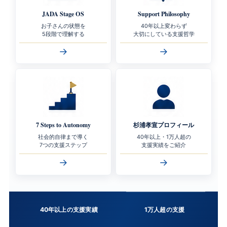
JADA Stage OS
Support Philosophy
お子さんの状態を
40年以上変わらず
5段階で理解する
大切にしている支援哲学
→
→
7 Steps to Autonomy
杉浦孝宣プロフィール
社会的自律まで導く
40年以上・1万人超の
7つの支援ステップ
支援実績をご紹介
→
→
40年以上の支援実績
1万人超の支援