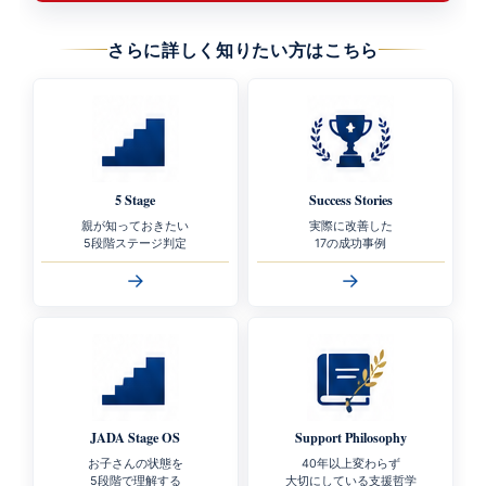
さらに詳しく知りたい方はこちら
5 Stage
Success Stories
親が知っておきたい
実際に改善した
5段階ステージ判定
17の成功事例
→
→
JADA Stage OS
Support Philosophy
お子さんの状態を
40年以上変わらず
5段階で理解する
大切にしている支援哲学