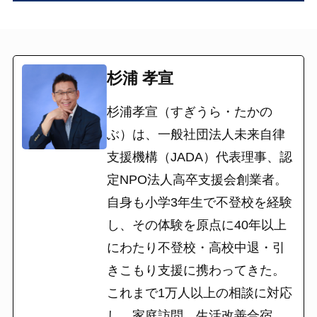
杉浦 孝宣
杉浦孝宣（すぎうら・たかの
ぶ）は、一般社団法人未来自律
支援機構（JADA）代表理事、認
定NPO法人高卒支援会創業者。
自身も小学3年生で不登校を経験
し、その体験を原点に40年以上
にわたり不登校・高校中退・引
きこもり支援に携わってきた。
これまで1万人以上の相談に対応
し、家庭訪問、生活改善合宿、