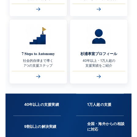
→
→
7 Steps to Autonomy
杉浦孝宣プロフィール
社会的自律まで導く
40年以上・1万人超の
7つの支援ステップ
支援実績をご紹介
→
→
40年以上の支援実績
1万人超の支援
全国・海外からの相談
9割以上の解決実績
に対応