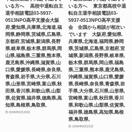
いる方へ 高校中退転自主
いる方へ 東京都高校中退
退学相談電話03-5937-
転自主退学相談電話03-
0513NPO高卒支援会大阪
5937-0513NPO高卒支援
府,愛知県,兵庫県,北海道,福
会 全国から相談が相次い
岡県,静岡県,茨城県,広島県,
でいます 大阪府,愛知県,
京都府,宮城県,新潟県,長野
兵庫県,北海道,福岡県,静岡
県,岐阜県,栃木県,群馬県,岡
県,茨城県,広島県,京都府,宮
山県,福島県,三重県,熊本県,
城県,新潟県,長野県,岐阜県,
鹿児島県,沖縄県,滋賀県,山
栃木県,群馬県,岡山県,福島
口県,愛媛県,長崎県,奈良県,
県,三重県,熊本県,鹿児島県,
青森県,岩手県,大分県,石川
沖縄県,滋賀県,山口県,愛媛
県,山形県,宮崎県,富山県,秋
県,長崎県,奈良県,青森県,岩
田県,香川県,和歌山県,山梨
手県,大分県,石川県,山形県,
県,佐賀県,福井県,徳島県,高
宮崎県,富山県,秋田県,香川
知県,島根県,鳥取県,
県,和歌山県,山梨県,佐賀県,
福井県,徳島県,高知県,島根
2006年8月20日
県,鳥取県,
2006年8月22日