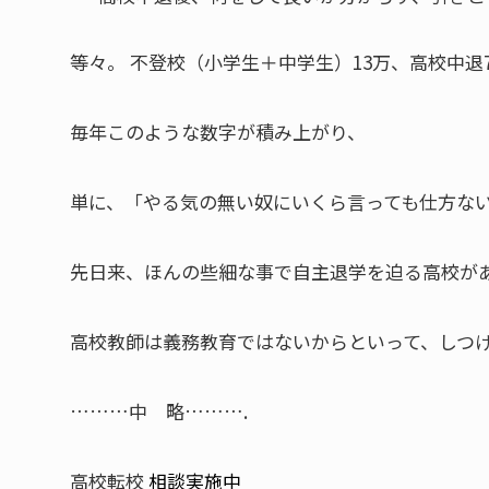
等々。 不登校（小学生＋中学生）13万、高校中退
毎年このような数字が積み上がり、
単に、「やる気の無い奴にいくら言っても仕方な
先日来、ほんの些細な事で自主退学を迫る高校が
高校教師は義務教育ではないからといって、しつ
………中 略……….
高校転校
相談実施中