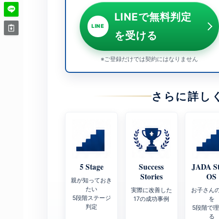
LINEで無料判定
LINE
を受ける
※ご登録だけでは契約にはなりません
さらに詳し
5 Stage
Success
JADA S
Stories
OS
親が知っておき
たい
実際に改善した
お子さん
5段階ステージ
17の成功事例
を
判定
5段階で
る