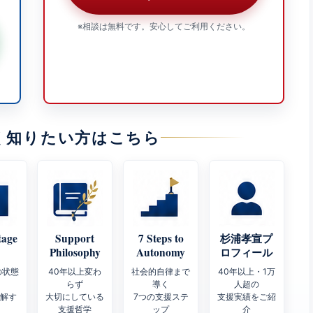
※相談は無料です。安心してご利用ください。
く知りたい方はこちら
tage
Support
7 Steps to
杉浦孝宣プ
Philosophy
Autonomy
ロフィール
の状態
40年以上変わ
社会的自律まで
40年以上・1万
らず
導く
人超の
理解す
大切にしている
7つの支援ステ
支援実績をご紹
支援哲学
ップ
介