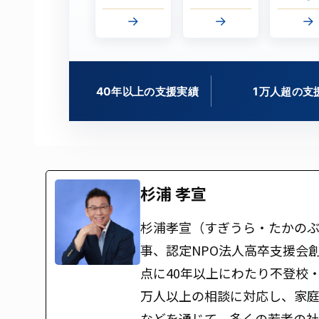
→
→
→
40年以上の支援実績
1万人超の支
杉浦 孝宣
杉浦孝宣（すぎうら・たかのぶ
事、認定NPO法人高卒支援会
点に40年以上にわたり不登校
万人以上の相談に対応し、家
などを通じて、多くの若者の社