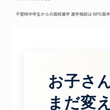
不登校中学生
からの高校進学
進学相談は
NPO高
お子さ
まだ変