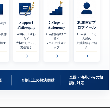
tage
Support
7 Steps to
杉浦孝宣プ
Philosophy
Autonomy
ロフィール
の状態
40年以上変わ
社会的自律まで
40年以上・1万
らず
導く
人超の
理解す
大切にしている
7つの支援ステ
支援実績をご紹
支援哲学
ップ
介
→
→
→
全国・海外からの相
援
9割以上の解決実績
談に対応