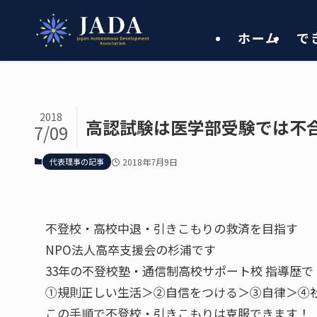
ホーム
で
2018
高認試験は医学部受験では不
7/09
代表理事の記事
2018年7月9日
不登校・高校中退・引きこもりの救済を目指す
NPO法人高卒支援会の杉浦です
33年の不登校塾・通信制高校サポート校 指導歴で
①規則正しい生活＞②自信をつける＞③自律＞
この手順で不登校・引きこもりは克服できます！