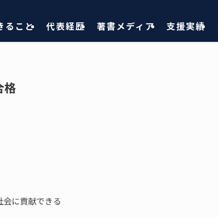
きること
代表経歴
著書メディア
支援実績
合格
④社会に貢献できる