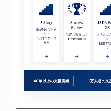
5 Stage
Success
JADA S
Stories
OS
親が知っておき
たい
実際に改善した
お子さん
5段階ステージ
17の成功事例
を
判定
5段階で
る
→
→
→
40年以上の支援実績
1万人超の支