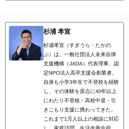
杉浦 孝宣
杉浦孝宣（すぎうら・たかの
ぶ）は、一般社団法人未来自律
支援機構（JADA）代表理事、認
定NPO法人高卒支援会創業者。
自身も小学3年生で不登校を経験
し、その体験を原点に40年以上
にわたり不登校・高校中退・引
きこもり支援に携わってきた。
これまで1万人以上の相談に対応
し、家庭訪問、生活改善合宿、