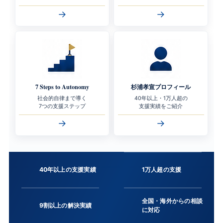
→
→
7 Steps to Autonomy
杉浦孝宣プロフィール
社会的自律まで導く
40年以上・1万人超の
7つの支援ステップ
支援実績をご紹介
→
→
40年以上の支援実績
1万人超の支援
全国・海外からの相談
9割以上の解決実績
に対応