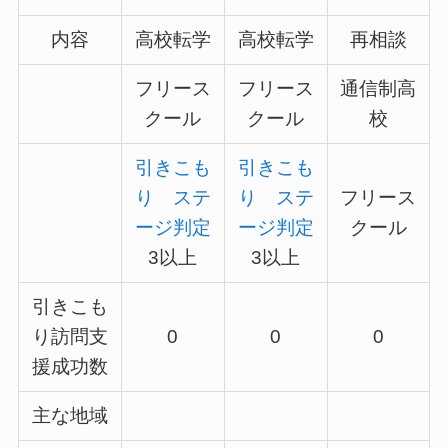
内容
高校転学
高校転学
再相談
フリース
フリース
通信制高
クール
クール
校
引きこも
引きこも
り ステ
り ステ
フリース
ージ判定
ージ判定
クール
3以上
3以上
引きこも
り訪問支
0
0
0
援成功数
主な地域