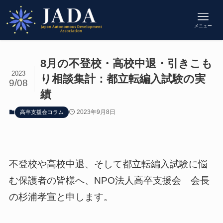
メニュー
8月の不登校・高校中退・引きこも
2023
り相談集計：都立転編入試験の実
9/08
績
2023年9月8日
高卒支援会コラム
不登校や高校中退、そして都立転編入試験に悩
む保護者の皆様へ、NPO法人高卒支援会 会長
の杉浦孝宣と申します。