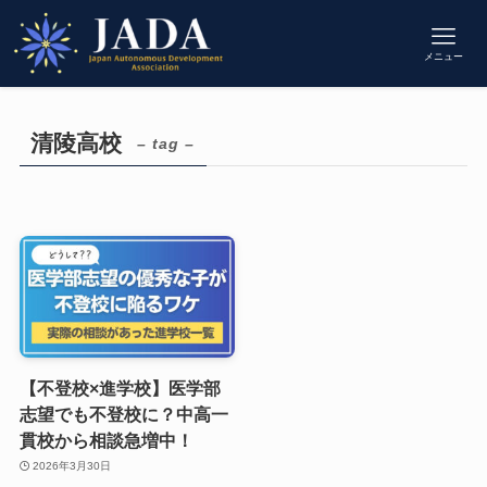
メニュー
清陵高校
– tag –
【不登校×進学校】医学部
志望でも不登校に？中高一
貫校から相談急増中！
2026年3月30日