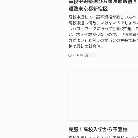
高校中退塾選び方東京都新宿区
退塾東京都新宿区
高校中退して、高卒資格が欲しい方へ 
高校中退は何故、いけないのでしょう
はハローワークに行っても高校中退＝
と、求人件数が少ないので、 「高卒資
方がよい」と言うのが当会の主張であ
格は最初の社会保...
2016年9月15日
克服！高校入学から不登校
高校入学してからすぐに不登校でお悩