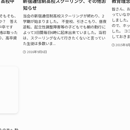
 高校中
新宿通信制高校スクーリング、その他お
教育理
知らせ
皆さん、お
っていな
そもそも、
当会の新宿通信制高校スクーリングが終わり、2
しました
か？ 答え
学期が始まりました。 不登校、引きこもり、昼夜
ので、ホ
中卒です
逆転、起立性調整障害等の子どもでも朝の勤行に
した。 コ
格は取った
よって3日間毎日6時に起床出来ていました。当初
しておきます
り、高卒資
は、スクーリングなんて行きたくないと言ってい
た生徒は多数いま...
2015年8
2016年9月6日
みの方へ 動