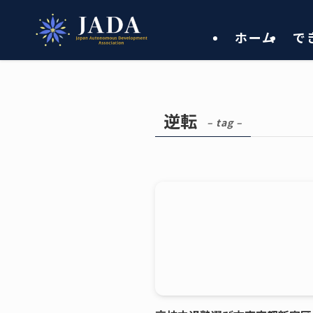
ホーム
で
逆転
– tag –