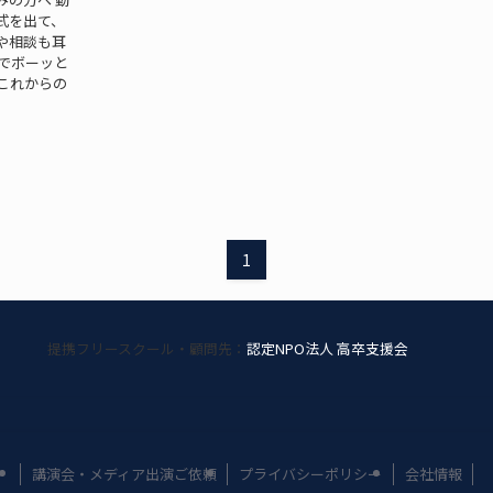
式を出て、
や相談も耳
でボーッと
これからの
1
提携フリースクール・顧問先：
認定NPO法人 高卒支援会
講演会・メディア出演ご依頼
プライバシーポリシー
会社情報