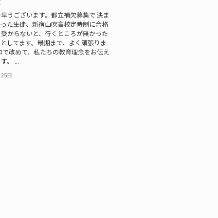
念
早うございます。都立補欠募集で 決ま
かった生徒、新宿山吹高校定時制に合格
。受からないと、行くところが無かった
ッとしてます。最期まで、よく頑張りま
コで改めて、私たちの教育理念をお伝え
。 ...
月25日