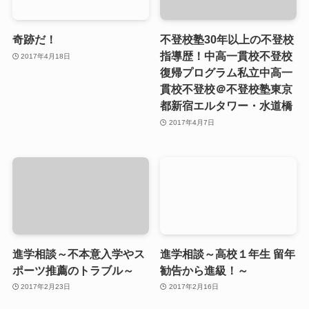
奇跡だ！
不登校塾30年以上の不登校
指導歴！中高一貫校不登校
2017年4月18日
復帰プログラム私立中高一
貫校不登校＠不登校塾東京
都新宿エルタワー・水道橋
2017年4月7日
進学相談～不本意入学やス
進学相談～高校１年生 留年
ポーツ推薦のトラブル～
勧告から進級！～
2017年2月23日
2017年2月16日