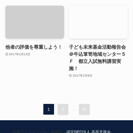
他者の評価を尊重しよう！
子ども未来基金活動報告会
＠牛込箪笥地域センター５
2017年2月13日
Ｆ 都立入試無料講習実
施！
2017年2月9日
1
2
...
26
提携フリースクール・顧問先：
認定NPO法人 高卒支援会