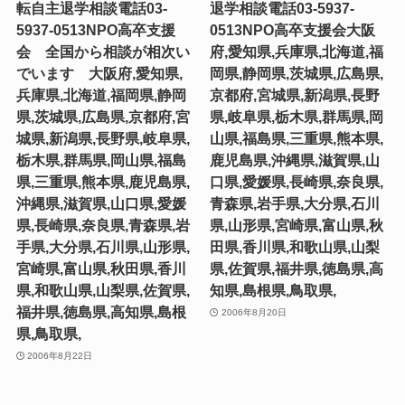
転自主退学相談電話03-
退学相談電話03-5937-
5937-0513NPO高卒支援
0513NPO高卒支援会大阪
会 全国から相談が相次い
府,愛知県,兵庫県,北海道,福
でいます 大阪府,愛知県,
岡県,静岡県,茨城県,広島県,
兵庫県,北海道,福岡県,静岡
京都府,宮城県,新潟県,長野
県,茨城県,広島県,京都府,宮
県,岐阜県,栃木県,群馬県,岡
城県,新潟県,長野県,岐阜県,
山県,福島県,三重県,熊本県,
栃木県,群馬県,岡山県,福島
鹿児島県,沖縄県,滋賀県,山
県,三重県,熊本県,鹿児島県,
口県,愛媛県,長崎県,奈良県,
沖縄県,滋賀県,山口県,愛媛
青森県,岩手県,大分県,石川
県,長崎県,奈良県,青森県,岩
県,山形県,宮崎県,富山県,秋
手県,大分県,石川県,山形県,
田県,香川県,和歌山県,山梨
宮崎県,富山県,秋田県,香川
県,佐賀県,福井県,徳島県,高
県,和歌山県,山梨県,佐賀県,
知県,島根県,鳥取県,
福井県,徳島県,高知県,島根
2006年8月20日
県,鳥取県,
2006年8月22日