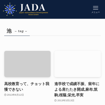
メニュー
池
– tag –
高校教育って、チョット我
進学校で成績不振、留年に
慢できない
よる肩たたき開成,麻布,筑
駒,桜蔭,栄光,早実
2013年6月12日
2013年3月13日