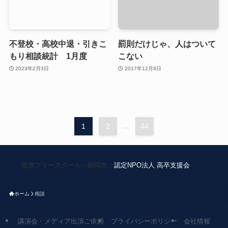
不登校・高校中退・引きこ
罰則だけじゃ、人はついて
もり相談統計 1月度
こない
2023年2月3日
2017年12月8日
1
2
...
44
提携フリースクール・顧問先：
認定NPO法人 高卒支援会
ホーム
相談
講演会・メディア出演ご依頼
プライバシーポリシー
会社情報