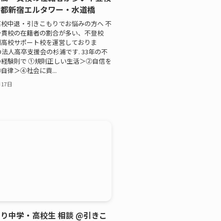
京都新宿エルタワー・水道橋
校中退・引きこもりでお悩みの方へ 不
一貫校の在籍者の割合が多い、不登校
制高校サポート校を運営しておりま
O法人高卒支援会の杉浦です. 33年の不
経験則で ①規則正しい生活＞②自信を
自律＞④社会に貢...
月17日
り中学・高校生 相談 @引きこ