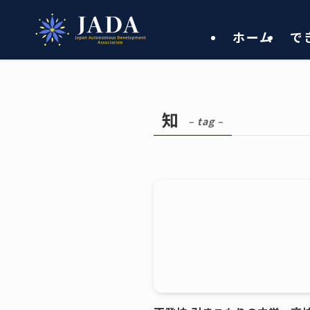
ホーム
で
知
– tag –