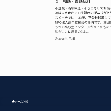
り 相談・面談統計
不登校・高校中退・引きこもりでお悩
週は東京都庁で日生財団の授与式があ
スピーチでは 「33年、不登校指導し
NPO法人高卒支援会の杉浦です。貴団
うちの高校生インターンがやったもの
私がここに居るのはは...
2018年7月3日
ホーム
知