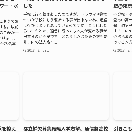
ワー・水
した
塾@東
学校に行く気はあったのですが、トラウマや鬱の
不登校・高
せいか学校にもう復帰する事が出来ない為、通信
登校中高
きこもりでお
に行かせようと思っているのですが、どこにした
塾、通信
ですね。以前
らいいかとか、通信に行っても本人が変わる事が
す！ NP
年の自殺が一
出来るのか不安です」とこうしたお悩みの方も是
登校指導の
てはよく、
非、NPO法人高卒...
つける＞③
不登校,高
2018年8月29日
2018年8
験を控え
都立補欠募集転編入学志望、通信制高校
引きこも