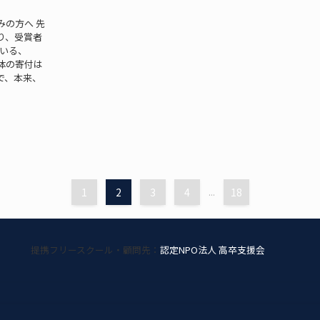
みの方へ 先
り、受賞者
ている、
体の寄付は
で、本来、
1
2
3
4
...
18
提携フリースクール・顧問先：
認定NPO法人 高卒支援会