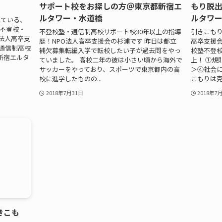
サポート校をお探しの方＠東京都新宿エ
もり脱出
ルタワー・水道橋
ルタワ
えている、
の不登校・
不登校塾・通信制高校サポート校30年以上の指導
引きこもり
法人高卒支
歴！NPO法人高卒支援会の杉浦です 昨日は都立
高卒支援会
通信制高校
補欠募集転編入学で転校したい子が過去問をやっ
校塾不登校
新宿エルタ
ていました。 高校二年の彼は小さい頃から海外で
上！ ①規
サッカーをやっており、スポーツで東京都内の高
＞④社会
校に進学したものの...
こもりは克
2018年7月31日
2018年7
きこも