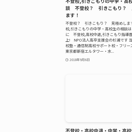
不登校,引きこもりの中学・高
談 不登校？ 引きこもり？ 
ます！
不登校？ 引きこもり？ 見極めします
校,引きこもりの中学・高校生の相談
に 不登校,高校中退,引きこもり指導歴
上! NPO法人高卒支援会の杉浦です 
校塾・通信制高校サポート校・フリー
東京都新宿エルタワー・水...
2018年9月6日
不登校・高校中退・中学・高校