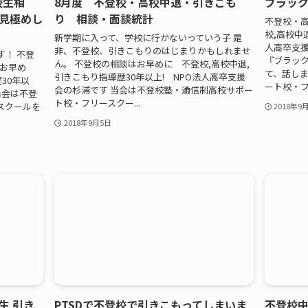
校生相
8月度 不登校・高校中退・引きこも
ブラッ
見極めし
り 相談・面談統計
不登校・高
校,高校中
新学期に入って、学校に行かないっていう子 是
人高卒支援
非、不登校、引きこもりのはじまりかもしれませ
！ 不登
『ブラック
ん。 不登校の相談はお早めに 不登校,高校中退,
はお早め
て、話しま
引きこもり指導歴30年以上! NPO法人高卒支援
30年以
ート校・フリ
会の杉浦です 当会は不登校塾・通信制高校サポー
当会は不登
ト校・フリースクー...
スクールを
2018年9
2018年9月5日
生 引き
PTSDで不登校で引きこもってしまいま
不登校