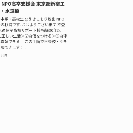
 NPO高卒支援会 東京都新宿エ
ー・水道橋
中学・高校生 @引きこもり脱出 NPO
の杉浦です. おはようございます 不登
,通信制高校サポート校 指導30年以
則正しい生活＞②自信をつける＞③自律
に貢献できる この手順で不登校・引き
服できます！...
月20日