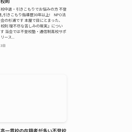
ク校則
校中退・引きこもりでお悩みの方 不登
退,引きこもり指導歴30年以上! NPO法
会の杉浦です 本屋で目にとまった、
校則 理不尽な苦しみの現実』につい
す 当会では不登校塾・通信制高校サポ
ース...
月3日
中高一貫校の在籍者が多い不登校