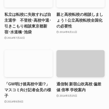
私立は転校に失敗すれば自
親と高校転校の相談しまし
主退学 不登校･高校中退･
ょう ! 公立高校転校全国化
引きこもり相談東京都新
の必要性
宿･水道橋･池袋
2014年6月11日
2014年7月22日
「GW明け後高校中退!?」
通信制 新宿山吹高校 偏差
マスコミ向け記者会見の様
値 倍率 学校案内
子
2014年3月25日
2014年6月6日