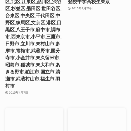
区,北区,江東区,品川区,渋谷
登校中学高校生東京
区,杉並区,墨田区,世田谷区,
2015年1月20日
台東区,中央区,千代田区,中
野区,練馬区,文京区,港区,目
黒区,八王子市,府中市,調布
市,西東京市,小平市,三鷹市,
日野市,立川市,東村山市,多
摩市,青梅市,武蔵野市,国分
寺市,小金井市,東久留米市,
昭島市,稲城市,東大和市,あ
きる野市,狛江市,国立市,清
瀬市,武蔵村山市,福生市,羽
村市
2015年4月7日