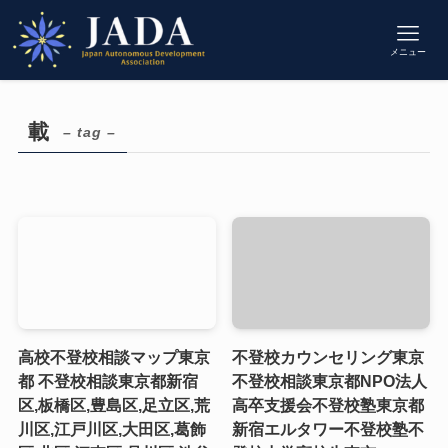
メニュー
載
– tag –
高校不登校相談マップ東京
不登校カウンセリング東京
都 不登校相談東京都新宿
不登校相談東京都NPO法人
区,板橋区,豊島区,足立区,荒
高卒支援会不登校塾東京都
川区,江戸川区,大田区,葛飾
新宿エルタワー不登校塾不