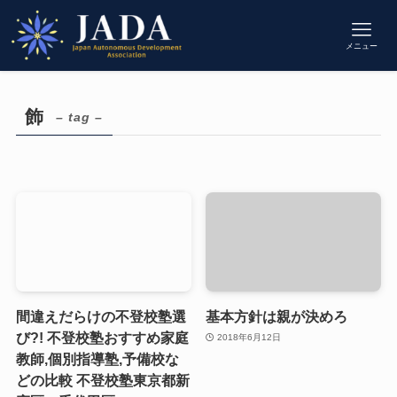
メニュー
飾
– tag –
間違えだらけの不登校塾選
基本方針は親が決めろ
び?! 不登校塾おすすめ家庭
2018年6月12日
教師,個別指導塾,予備校な
どの比較 不登校塾東京都新