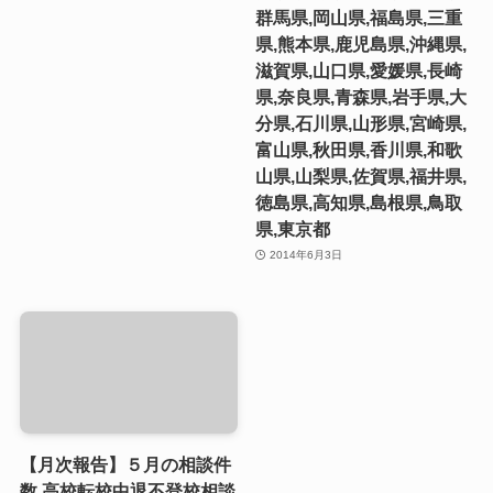
群馬県,岡山県,福島県,三重
県,熊本県,鹿児島県,沖縄県,
滋賀県,山口県,愛媛県,長崎
県,奈良県,青森県,岩手県,大
分県,石川県,山形県,宮崎県,
富山県,秋田県,香川県,和歌
山県,山梨県,佐賀県,福井県,
徳島県,高知県,島根県,鳥取
県,東京都
2014年6月3日
【月次報告】５月の相談件
数 高校転校中退不登校相談