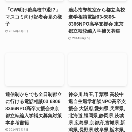
「GW明け後高校中退!?」
適応指導教室から都立高校
マスコミ向け記者会見の様
進学相談電話03-6806-
子
8366NPO高卒支援会 東京
都立転校編入学補欠募集
2014年6月6日
2014年6月5日
通信制からでも全日制都立
神奈川,埼玉,千葉県 高校中
に行ける電話相談03-6806-
退自主退学相談NPO高卒支
8366NPO高卒支援会東京
援会 大阪府,愛知県,兵庫県,
都立転編入学補欠募集対策
北海道,福岡県,静岡県,茨城
本参考書籍
県,広島県,京都府,宮城県,新
潟県,長野県,岐阜県,栃木県,
2014年6月4日