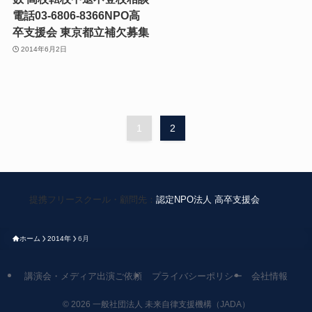
電話03-6806-8366NPO高
卒支援会 東京都立補欠募集
2014年6月2日
1
2
提携フリースクール・顧問先：
認定NPO法人 高卒支援会
ホーム
2014年
6月
講演会・メディア出演ご依頼
プライバシーポリシー
会社情報
©
2026 一般社団法人 未来自律支援機構（JADA）