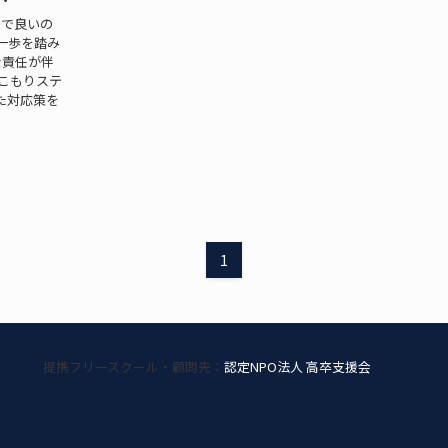
けで良いの
一歩を踏み
な責任が伴
こもりステ
た対応策を
1
提携フリースクール・顧問先：
認定NPO法人 高卒支援会