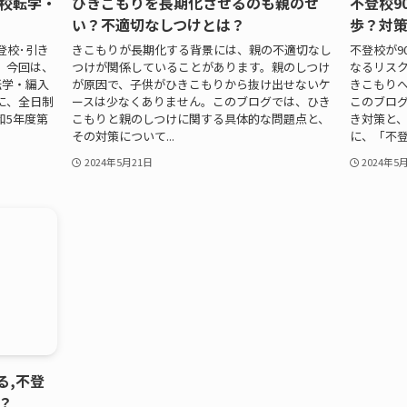
校転学・
ひきこもりを長期化させるのも親のせ
不登校9
い？不適切なしつけとは？
歩？対
登校･引き
きこもりが長期化する背景には、親の不適切なし
不登校が9
。今回は、
つけが関係していることがあります。親のしつけ
なるリスク
転学・編入
が原因で、子供がひきこもりから抜け出せないケ
きこもり
に、全日制
ースは少なくありません。このブログでは、ひき
このブロ
和5年度第
こもりと親のしつけに関する具体的な問題点と、
き対策と
その対策について...
に、「不登校
2024年5月21日
2024年5
る,不登
？