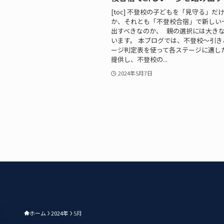
[toc] 不登校の子どもを「見守る」だ
か、それとも「不登校合宿」で新しい
出すべきなのか、 親の選択には大き
います。 本ブログでは、不登校〜引き
ージ判定表を使って各ステージに適し
提供し、不登校の...
2024年5月7日
ホーム
2024年
5月