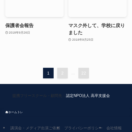
保護者会報告
マスク外して、学校に戻り
ました
2018年9月26日
2018年9月25日
1
2
...
22
提携フリースクール・顧問先：
認定NPO法人 高卒支援会
ホーム
レ
講演会・メディア出演ご依頼
プライバシーポリシー
会社情報