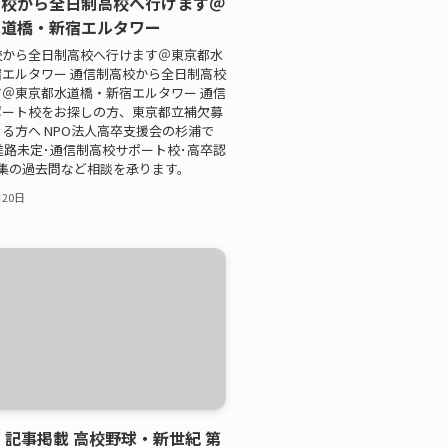
高校から全日制高校へ行けます＠
水道橋・新宿エルタワー
校から全日制高校へ行けます＠東京都水
エルタワー 通信制高校から全日制高校
＠東京都水道橋・新宿エルタワー 通信
ポート校をお探しの方、東京都立補欠募
る方へ NPO法人高卒支援会の杉浦で
進路未定･通信制高校サポート校･高卒認
集の過去問など相談を承ります。
月20日
 記事掲載 高校野球・新世紀 第