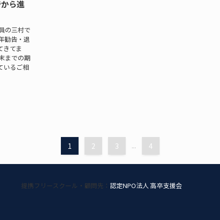
告から進
員の三村で
年勧告・退
てきてま
末までの期
ているご相
1
2
3
...
4
提携フリースクール・顧問先：
認定NPO法人 高卒支援会