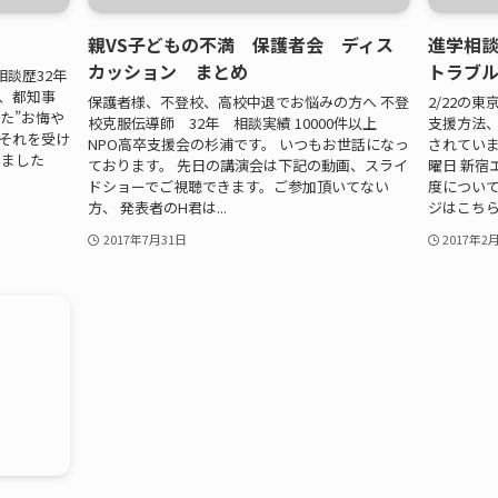
親VS子どもの不満 保護者会 ディス
進学相
カッション まとめ
トラブ
談歴32年
、都知事
保護者様、不登校、高校中退でお悩みの方へ 不登
2/22の
た”お悔や
校克服伝導師 32年 相談実績 10000件以上
支援方法
 それを受け
NPO高卒支援会の杉浦です。 いつもお世話になっ
されていま
いました
ております。 先日の講演会は下記の動画、スライ
曜日 新宿
ドショーでご視聴できます。ご参加頂いてない
度について
方、 発表者のH君は...
ジはこちら 
2017年7月31日
2017年2