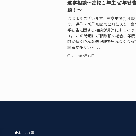
進学相談～高校１年生 留年勧
級！～
おはようございます。高卒支援会 相談
す。 進学・転学相談で２月に入り、留
学勧告に関する相談が非常に多くなっ
す。 この時期にご相談頂く場合、年度
間が短く色んな選択肢を見れなくなっ
談者が多くいらっ...
2017年2月16日
ホーム
再