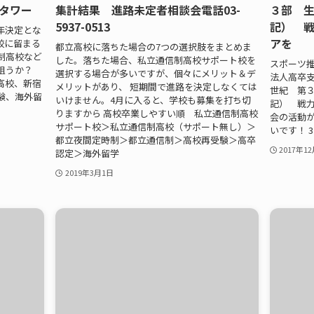
ルタワー
集計結果 進路未定者相談会電話03-
３部 
5937-0513
記） 
年決定とな
アを
校に留まる
都立高校に落ちた場合の7つの選択肢をまとめま
制高校など
した。落ちた場合、私立通信制高校サポート校を
スポーツ推
を狙うか？
選択する場合が多いですが、個々にメリット＆デ
法人高卒
高校、新宿
メリットがあり、 短期間で進路を決定しなくては
世紀 第
験、海外留
いけません。4月に入ると、学校も募集を打ち切
記） 戦
りますから 高校卒業しやすい順 私立通信制高校
会の活動
サポート校＞私立通信制高校（サポート無し）＞
いです！ 3
都立夜間定時制＞都立通信制＞高校再受験＞高卒
2017年1
認定＞海外留学
2019年3月1日