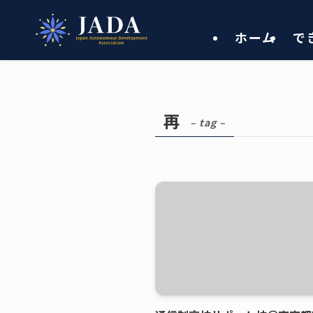
ホーム
で
再
– tag –