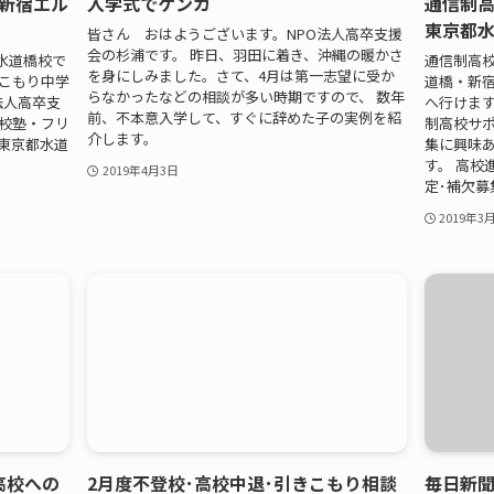
新宿エル
入学式でケンカ
通信制
東京都
皆さん おはようございます。NPO法人高卒支援
会の杉浦です。 昨日、羽田に着き、沖縄の暖かさ
水道橋校で
通信制高
を身にしみました。さて、4月は第一志望に受か
きこもり中学
道橋・新宿
らなかったなどの相談が多い時期ですので、 数年
法人高卒支
へ行けます
前、不本意入学して、すぐに辞めた子の実例を紹
登校塾・フリ
制高校サ
介します。
東京都水道
集に興味あ
す。 高校
2019年4月3日
定･補欠募
2019年3
高校への
2月度不登校･高校中退･引きこもり相談
毎日新聞