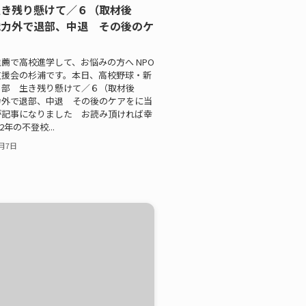
生き残り懸けて／６（取材後
戦力外で退部、中退 その後のケ
薦で高校進学して、お悩みの方へ NPO
支援会の杉浦です。本日、高校野球・新
３部 生き残り懸けて／６（取材後
力外で退部、中退 その後のケアをに当
が記事になりました お読み頂ければ幸
2年の不登校...
2月7日