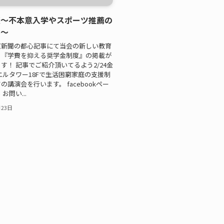
談～不本意入学やスポーツ推薦の
ル～
東京新聞の都心記事にて当会の新しい教育
、『学費を抑える奨学金制度』の掲載が
す！ 記事でご紹介頂いてるよう2/24金
エルタワー18Fで生活困窮家庭の支援制
の講演会を行います。 facebookペー
お問い...
月23日