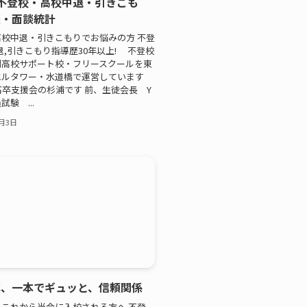
不登校・高校中退・引きこも
談・面談統計
校中退・引きこもりでお悩みの方 不登
退,引きこもり指導歴30年以上! 不登校
制高校サポート校・フリースクールを東
エルタワー・水道橋で運営しています
高卒支援会の杉浦です 前、生徒会長 Y
験 ...
0月3日
本、一本でギュッと、信頼関係
これから当会に入校される方へ 不登