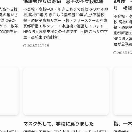
保護者からの寄稿 息子の不登校軌跡
9月度 
り 相
人高卒支援
不登校・高校中退・引きこもりでお悩みの方 不登
縄の暖かさ
校,高校中退,引きこもり指導歴30年以上! 不登校
不登校・高
志望に受か
塾・通信制高校サポート校・フリースクールを東
校,高校中
で、 数年
京都新宿エルタワー・水道橋で運営しています
塾・通信
の実例を紹
NPO法人高卒支援会の杉浦です 引きこもり中学
京都新宿
生・高校生は強制合...
NPO法人
君が公務員試
2018年10月9日
2018年1
マスク外して、学校に戻りました
指、一
りでお悩み
保護者・不登校・高校中退・引きこもりでお悩み
保護者様、