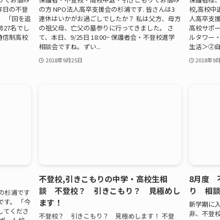
 昨日の不登
の方 NPO法人高卒支援会の杉浦です. 皆さんは3
校,高校中
。 「回を追
連休はいかがお過ごしでしたか？ 私は父方、母方
人高卒支援
27名でし
の祖父母、亡父の墓参りに行ってきました。 さ
高校サポ
・通信制高校
て、本日、9/25日 18:00~ 保護者会・不登校進学
ルタワー・
相談会ですね。ずい...
生活＞②自信
2018年9月25日
2018年9
不登校,引きこもりの中学・高校生相
8月度 
談 不登校？ 引きこもり？ 見極めし
り 相
の杉浦です
ます！
す。 「今
新学期に入
してくださ
非、不登
不登校？ 引きこもり？ 見極めします！ 不登