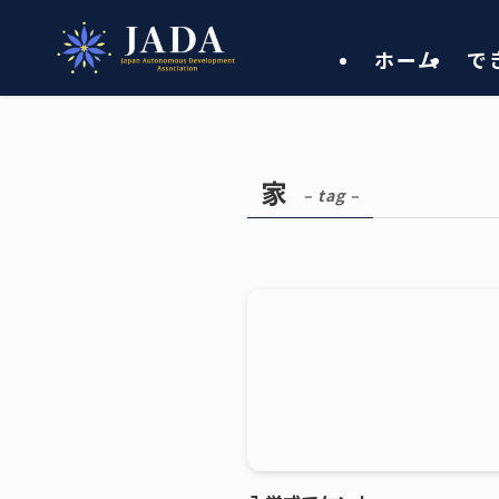
ホーム
で
家
– tag –