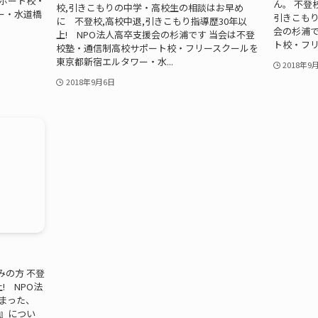
サポート校・
ん。 不登
校,引きこもりの中学・高校生の相談はお早め
ー・水道橋
引きこもり
に 不登校,高校中退,引きこもり指導歴30年以
会の杉浦で
上! NPO法人高卒支援会の杉浦です 当会は不登
ト校・フリー
校塾・通信制高校サポート校・フリースクールを
東京都新宿エルタワー・水...
2018年9
2018年9月6日
みの方 不登
! NPO法
まった、
』につい