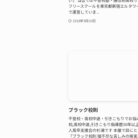
い」 当会では不登校塾・通信制高校
フリースクールを東京都新宿エルタワ
で運営していま...
2018年9月10日
ブラック校則
不登校・高校中退・引きこもりでお悩
校,高校中退,引きこもり指導歴30年以上
人高卒支援会の杉浦です 本屋で目にと
『ブラック校則 理不尽な苦しみの現実