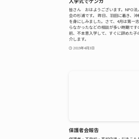
入学式でケンカ
皆さん おはようございます。NPO法
会の杉浦です。 昨日、羽田に着き、沖
を身にしみました。さて、4月は第一
らなかったなどの相談が多い時期ですの
前、不本意入学して、すぐに辞めた子
介します。
2019年4月3日
保護者会報告
保護者・不登校・高校中退・引きこも