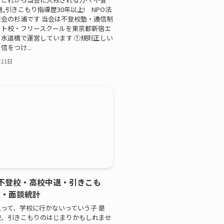
退,引きこもり指導歴30年以上! NPO法
会の杉浦です 当会は不登校塾・通信制
ート校・フリースクールを東京都新宿エ
水道橋で運営しています ①規則正しい
をつけ...
月21日
不登校・高校中退・引きこも
談・面談統計
って、学校に行かないっていう子 是
校、引きこもりのはじまりかもしれませ