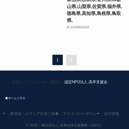
山県,山梨県,佐賀県,福井県,
徳島県,高知県,島根県,鳥取
県,
2016年9月6日
1
2
提携フリースクール・顧問先：
認定NPO法人 高卒支援会
ホーム
日出
講演会・メディア出演ご依頼
プライバシーポリシー
会社情報
©
2026 一般社団法人 未来自律支援機構（JADA）