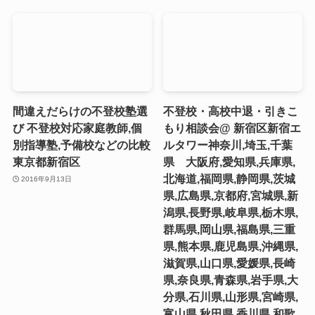
間違えだらけの不登校塾選
不登校・高校中退・引きこ
び 不登校対応家庭教師,個
もり相談会@ 新宿区新宿エ
別指導塾,予備校などの比較
ルタワー神奈川,埼玉,千葉
東京都新宿区
県 大阪府,愛知県,兵庫県,
北海道,福岡県,静岡県,茨城
2016年9月13日
県,広島県,京都府,宮城県,新
潟県,長野県,岐阜県,栃木県,
群馬県,岡山県,福島県,三重
県,熊本県,鹿児島県,沖縄県,
滋賀県,山口県,愛媛県,長崎
県,奈良県,青森県,岩手県,大
分県,石川県,山形県,宮崎県,
富山県,秋田県,香川県,和歌