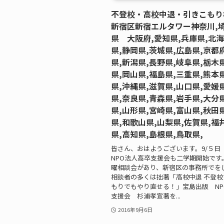
不登校・高校中退・引きこもり
新宿区新宿エルタワー神奈川,埼
県 大阪府,愛知県,兵庫県,北海
県,静岡県,茨城県,広島県,京都
県,新潟県,長野県,岐阜県,栃木
県,岡山県,福島県,三重県,熊本
県,沖縄県,滋賀県,山口県,愛媛
県,奈良県,青森県,岩手県,大分
県,山形県,宮崎県,富山県,秋田
県,和歌山県,山梨県,佐賀県,福
県,高知県,島根県,鳥取県,
皆さん、おはようございます。9/５日
NPO法人高卒支援会も二学期開始です
曜相談会があり、新宿区の事務所でを
相談者の多くは拙著「高校中退 不登
もりでもやり直せる！」宝島出版 NP
支援会 杉浦孝宣著を...
2016年9月6日