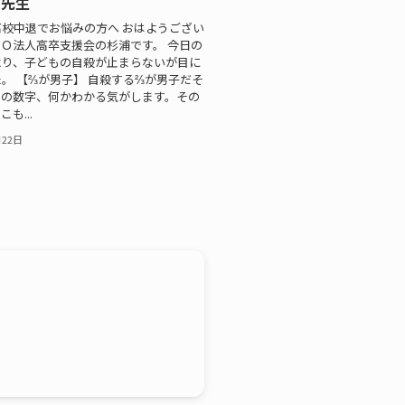
り先生
校中退でお悩みの方へ おはようござい
Ｏ法人高卒支援会の杉浦です。 今日の
より、子どもの自殺が止まらないが目に
。 【⅔が男子】 自殺する⅔が男子だそ
この数字、何かわかる気がします。その
も...
月22日