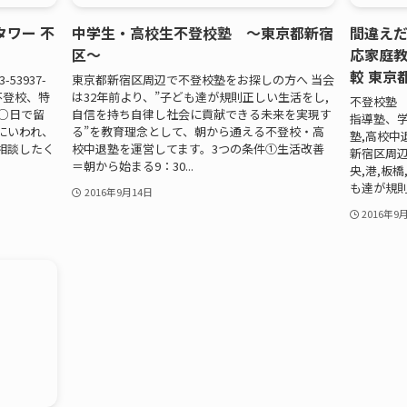
タワー 不
中学生・高校生不登校塾 ～東京都新宿
間違えだ
区～
応家庭教
較 東京
53937-
東京都新宿区周辺で不登校塾をお探しの方へ 当会
不登校、特
は32年前より、”子ども達が規則正しい生活をし,
不登校塾
○日で留
自信を持ち自律し社会に貢献できる未来を実現す
指導塾、
にいわれ、
る”を教育理念として、朝から通える不登校・高
塾,高校中
相談したく
校中退塾を運営してます。3つの条件①生活改善
新宿区周辺
＝朝から始まる9：30...
央,港,板
も達が規則正
2016年9月14日
2016年9