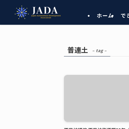
ホーム
で
普連土
– tag –