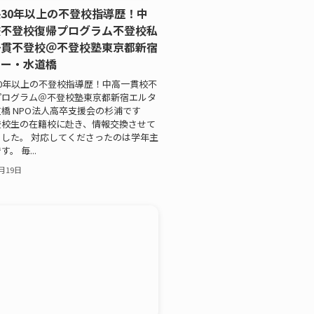
30年以上の不登校指導歴！中
校不登校復帰プログラム不登校私
一貫不登校＠不登校塾東京都新宿
ワー・水道橋
0年以上の不登校指導歴！中高一貫校不
プログラム＠不登校塾東京都新宿エルタ
橋 NPO法人高卒支援会の杉浦です
登校生の在籍校に赴き、情報交換させて
した。 対応してくださったのは学年主
。 毎...
0月19日