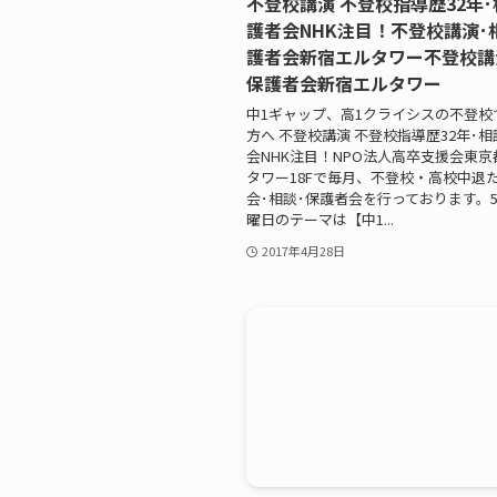
不登校講演 不登校指導歴32年･
護者会NHK注目！不登校講演･
護者会新宿エルタワー不登校講
保護者会新宿エルタワー
中1ギャップ、高1クライシスの不登校
方へ 不登校講演 不登校指導歴32年･相
会NHK注目！NPO法人高卒支援会東
タワー18Fで毎月、不登校・高校中退
会･相談･保護者会を行っております。5
曜日のテーマは【中1...
2017年4月28日