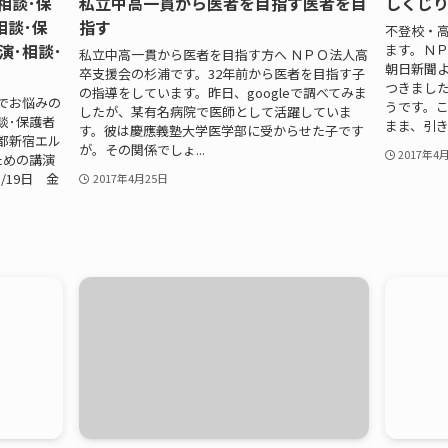
相談･保
私立中高一貫から医者を目指す医者を目
しくじ
相談･保
指す
不登校・高
演･相談･
ます。ＮＰ
私立中高一貫から医者を目指す方へ ＮＰＯ法人高
朝日新聞
卒支援会の杉浦です。32年前から医者を目指す子
つきました
の指導をしています。昨日、googleで調べてみま
でお悩みの
うです。
したが、某有名病院で医師として活躍していま
談･保護者
まま、引きこ
す。彼は慶應義塾大学医学部に受からせた子です
京都新宿エル
が。その関係でしょ...
2017年4
ための講演
/19日 金
2017年4月25日