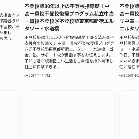
不登校塾30年以上の不登校指導歴！中
不登校塾
高一貫校不登校復帰プログラム私立中高
高一貫
卒支援会のス
一貫校不登校＠不登校塾東京都新宿エル
立中高
保護者様が
【不登校から
タワー・水道橋
エルタ
りまし
不登校塾30年以上の不登校指導歴！NPO法人高卒
不登校塾3
も内心、
支援会の杉浦です 中高一貫校不登校復帰プログラ
登校復帰
ム＠不登校塾東京都新宿エルタワー・水道橋 当
ワー・水道
会、塾、サポート校が目指す事をお伝えします。
昨日、不
子ども達が規則正しい生活をし自信を持ち自律し
いただきま
社会に貢献できる...
任と担任です
2017年4月7日
2016年1