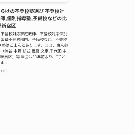
らけの不登校塾選び 不登校対
師,個別指導塾,予備校などの比
都新宿区
 不登校対応家庭教師、不登校対応個別
学習塾不登校部門、予備校など、不登校
退塾はごまんとあります、ココ、東京都
（渋谷,中野,杉並,豊島,文京,千代田,中
橋,練馬区）等 当会は33年前より、”子ど
...
月13日