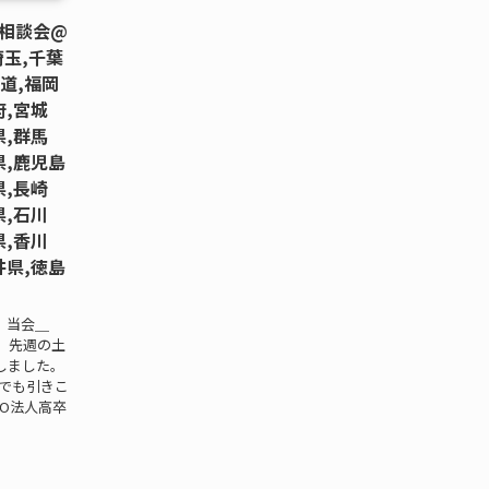
相談会@
玉,千葉
道,福岡
府,宮城
県,群馬
県,鹿児島
県,長崎
県,石川
県,香川
井県,徳島
 当会＿
。先週の土
しました。
校でも引きこ
O法人高卒