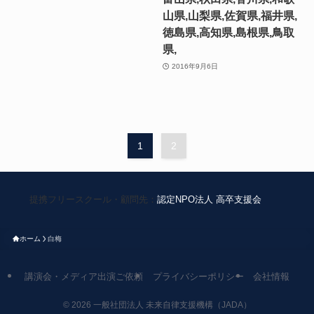
山県,山梨県,佐賀県,福井県,
徳島県,高知県,島根県,鳥取
県,
2016年9月6日
1
2
提携フリースクール・顧問先：
認定NPO法人 高卒支援会
ホーム
白梅
講演会・メディア出演ご依頼
プライバシーポリシー
会社情報
©
2026 一般社団法人 未来自律支援機構（JADA）