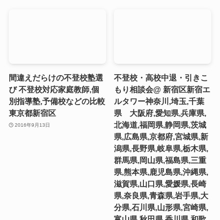
間違えだらけの不登校塾選
不登校・高校中退・引きこ
び 不登校対応家庭教師,個
もり相談会@ 新宿区新宿エ
別指導塾,予備校などの比較
ルタワー神奈川,埼玉,千葉
東京都新宿区
県 大阪府,愛知県,兵庫県,
北海道,福岡県,静岡県,茨城
2016年9月13日
県,広島県,京都府,宮城県,新
潟県,長野県,岐阜県,栃木県,
群馬県,岡山県,福島県,三重
県,熊本県,鹿児島県,沖縄県,
滋賀県,山口県,愛媛県,長崎
県,奈良県,青森県,岩手県,大
分県,石川県,山形県,宮崎県,
富山県,秋田県,香川県,和歌