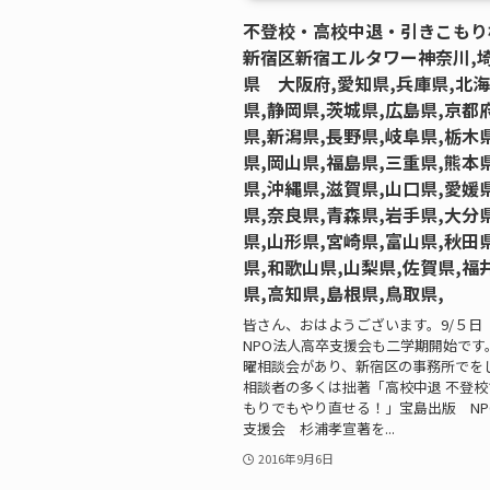
不登校・高校中退・引きこもり
新宿区新宿エルタワー神奈川,埼
県 大阪府,愛知県,兵庫県,北海
県,静岡県,茨城県,広島県,京都
県,新潟県,長野県,岐阜県,栃木
県,岡山県,福島県,三重県,熊本
県,沖縄県,滋賀県,山口県,愛媛
県,奈良県,青森県,岩手県,大分
県,山形県,宮崎県,富山県,秋田
県,和歌山県,山梨県,佐賀県,福
県,高知県,島根県,鳥取県,
皆さん、おはようございます。9/５日
NPO法人高卒支援会も二学期開始です
曜相談会があり、新宿区の事務所でを
相談者の多くは拙著「高校中退 不登
もりでもやり直せる！」宝島出版 NP
支援会 杉浦孝宣著を...
2016年9月6日