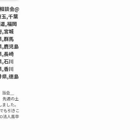
相談会@
玉,千葉
道,福岡
府,宮城
県,群馬
県,鹿児島
県,長崎
県,石川
県,香川
井県,徳島
 当会＿
。先週の土
しました。
校でも引きこ
O法人高卒