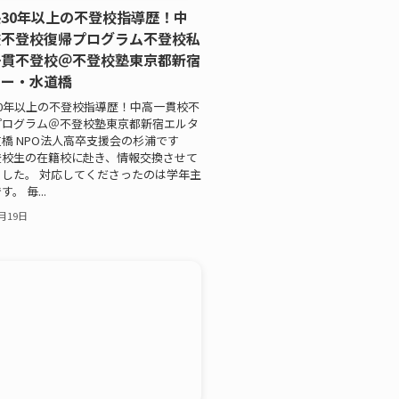
30年以上の不登校指導歴！中
校不登校復帰プログラム不登校私
一貫不登校＠不登校塾東京都新宿
ワー・水道橋
0年以上の不登校指導歴！中高一貫校不
プログラム＠不登校塾東京都新宿エルタ
橋 NPO法人高卒支援会の杉浦です
登校生の在籍校に赴き、情報交換させて
した。 対応してくださったのは学年主
。 毎...
0月19日