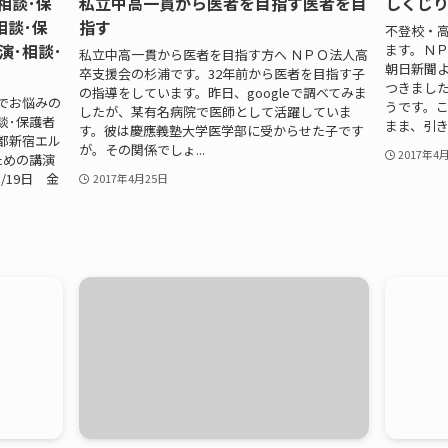
相談･保
私立中高一貫から医者を目指す医者を目
しくじ
相談･保
指す
不登校・高
演･相談･
ます。ＮＰ
私立中高一貫から医者を目指す方へ ＮＰＯ法人高
朝日新聞
卒支援会の杉浦です。32年前から医者を目指す子
つきました
の指導をしています。昨日、googleで調べてみま
でお悩みの
うです。
したが、某有名病院で医師として活躍していま
談･保護者
まま、引きこ
す。彼は慶應義塾大学医学部に受からせた子です
京都新宿エル
が。その関係でしょ...
2017年4
ための講演
/19日 金
2017年4月25日