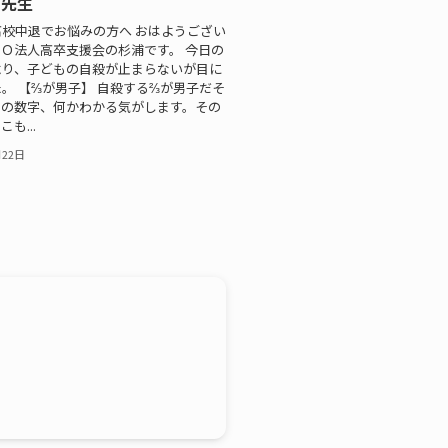
り先生
校中退でお悩みの方へ おはようござい
Ｏ法人高卒支援会の杉浦です。 今日の
より、子どもの自殺が止まらないが目に
。 【⅔が男子】 自殺する⅔が男子だそ
この数字、何かわかる気がします。その
も...
月22日