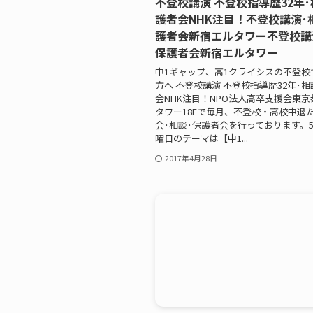
不登校講演 不登校指導歴32年･
護者会NHK注目！不登校講演･
護者会新宿エルタワー不登校講
保護者会新宿エルタワー
中1ギャップ、高1クライシスの不登校
方へ 不登校講演 不登校指導歴32年･相
会NHK注目！NPO法人高卒支援会東
タワー18Fで毎月、不登校・高校中退
会･相談･保護者会を行っております。5
曜日のテーマは【中1...
2017年4月28日