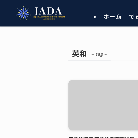
ホーム
で
英和
– tag –