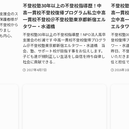
不登校塾30年以上の不登校指導歴！中
不登校塾
高一貫校不登校復帰プログラム私立中高
高一貫
卒支援会のス
一貫校不登校＠不登校塾東京都新宿エル
立中高
保護者様が
【不登校から
タワー・水道橋
エルタ
りまし
不登校塾30年以上の不登校指導歴！NPO法人高卒
不登校塾3
も内心、
支援会の杉浦です 中高一貫校不登校復帰プログラ
登校復帰
ム＠不登校塾東京都新宿エルタワー・水道橋 当
ワー・水道
会、塾、サポート校が目指す事をお伝えします。
昨日、不
子ども達が規則正しい生活をし自信を持ち自律し
いただきま
社会に貢献できる...
任と担任です
2017年4月7日
2016年1