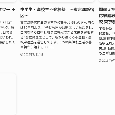
タワー 不
中学生・高校生不登校塾 ～東京都新宿
間違えだ
区～
応家庭教
較 東京
53937-
東京都新宿区周辺で不登校塾をお探しの方へ 当会
不登校、特
は32年前より、”子ども達が規則正しい生活をし,
不登校塾
○日で留
自信を持ち自律し社会に貢献できる未来を実現す
指導塾、
にいわれ、
る”を教育理念として、朝から通える不登校・高
塾,高校中
相談したく
校中退塾を運営してます。3つの条件①生活改善
新宿区周辺
＝朝から始まる9：30...
央,港,板
も達が規則正
2016年9月14日
2016年9