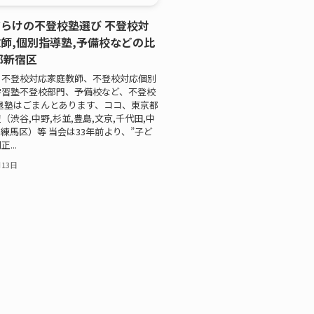
らけの不登校塾選び 不登校対
師,個別指導塾,予備校などの比
都新宿区
 不登校対応家庭教師、不登校対応個別
学習塾不登校部門、予備校など、不登校
退塾はごまんとあります、ココ、東京都
（渋谷,中野,杉並,豊島,文京,千代田,中
橋,練馬区）等 当会は33年前より、”子ど
...
月13日