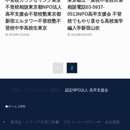
不登校相談東京都NPO法人
相談電話03-5937-
高卒支援会不登校塾東京都
0513NPO高卒支援会 不登
新宿エルタワー不登校塾不
校でもやり直せる高校進学
登校中学高校生東京
編入学新宿山吹
2015年1月20日
2014年5月16日
1
2
提携フリースクール・顧問先：
認定NPO法人 高卒支援会
ホーム
開智
講演会・メディア出演ご依頼
プライバシーポリシー
会社情報